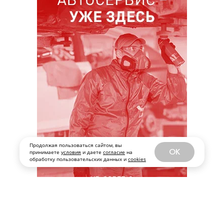
Продолжая пользоваться сайтом, вы
OK
принимаете
условия
и даете
согласие
на
обработку пользовательских данных и
cookies