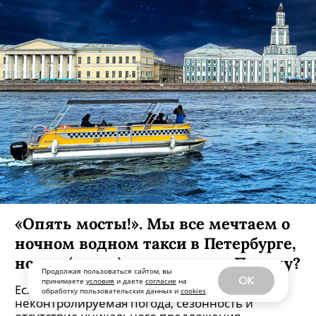
«Опять мосты!». Мы все мечтаем о
ночном водном такси в Петербурге,
Продолжая пользоваться сайтом, вы
но это (почти) невозможно. Почему?
OK
принимаете
условия
и даете
согласие
на
обработку пользовательских данных и
cookies
Если коротко: ограничения на воде,