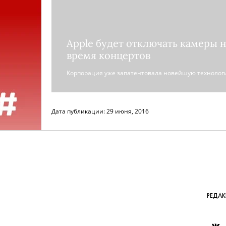
Apple будет отключать камеры н
время концертов
Корпорация уже запатентовала новейшую технолог
Дата публикации:
29 июня, 2016
РЕДА