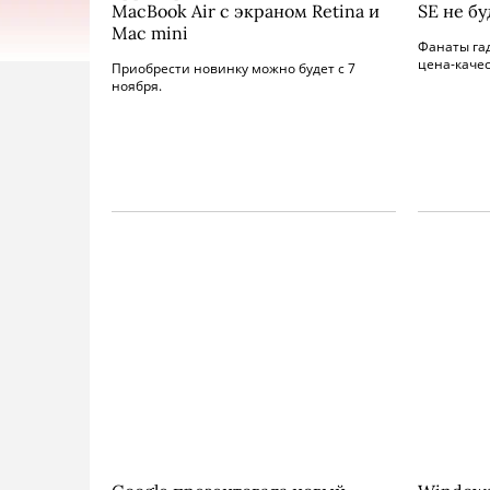
MacBook Air с экраном Retina и
SE не бу
Mac mini
Фанаты га
цена-качес
Приобрести новинку можно будет с 7
ноября.