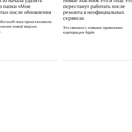
 10 начала удалять
Новые MacBook Pro и iMac Pr
з папки «Мои
перестанут работать после
ты» после обновления
ремонта в неофициальных
сервисах
icrosoft пока приостановила
анение новой версии
Это связано с новыми правилами
.
корпорации Apple