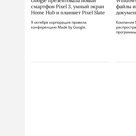
Google презентовала новый
Windows
смартфон Pixel 3, умный экран
файлы и
Home Hub и планшет Pixel Slate
докумен
9 октября корпорация провела
Компания M
конференцию Made by Google.
распростр
программы