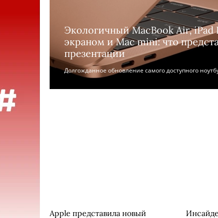
Экологичный MacBook Air, iPad
экраном и Mac mini: что предст
презентации
Долгожданное обновление самого доступного ноутбу
Apple представила новый
Инсайде