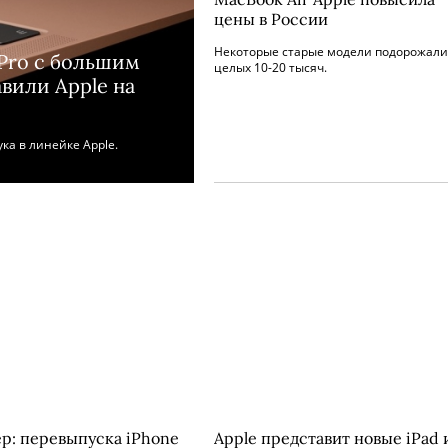
цены в России
Некоторые старые модели подорожали
 Pro с большим
целых 10-20 тысяч.
авили Apple на
ка в линейке Apple.
р: перевыпуска iPhone
Apple представит новые iPad 