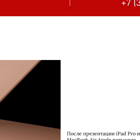
После презентации iPad Pro и
MacBook Air Apple повысила