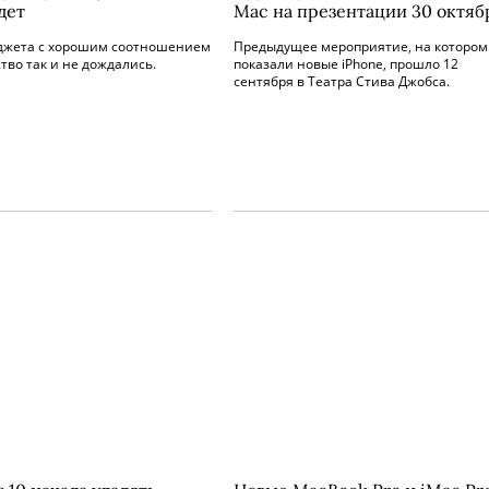
дет
Mac на презентации 30 октяб
джета с хорошим соотношением
Предыдущее мероприятие, на котором
тво так и не дождались.
показали новые iPhone, прошло 12
сентября в Театра Стива Джобса.