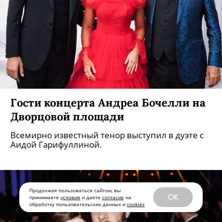
Гости концерта Андреа Бочелли на
Дворцовой площади
Всемирно известный тенор выступил в дуэте с
Аидой Гарифуллиной.
Продолжая пользоваться сайтом, вы
OK
принимаете
условия
и даете
согласие
на
обработку пользовательских данных и
cookies