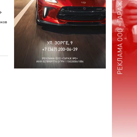
»
оков