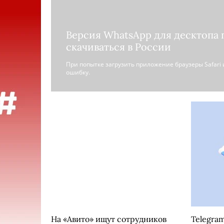
Версия WhatsApp для десктопа 
скачиваться в России
При попытке загрузить приложение браузеры Safari
ошибку.
На «Авито» ищут сотрудников
Telegram