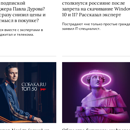
 подпиской
столкнутся россияне после
жера Павла Дурова?
запрета на скачивание Windo
сразу снизил цены и
10 и 11? Рассказал эксперт
 смысл в покупке?
Пострадают «не только простые гражда
заявил IT-специалист.
я вместе с экспертами в
джитал и телекома.