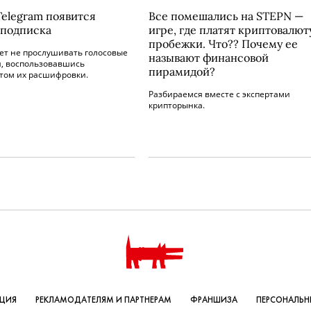
Telegram появится
Все помешались на STEPN —
 подписка
игре, где платят криптовалюту
пробежки. Что?? Почему ее
ет не прослушивать голосовые
называют финансовой
, воспользовавшись
пирамидой?
том их расшифровки.
Разбираемся вместе с экспертами
крипторынка.
КЦИЯ
РЕКЛАМОДАТЕЛЯМ И ПАРТНЕРАМ
ФРАНШИЗА
ПЕРСОНАЛЬН