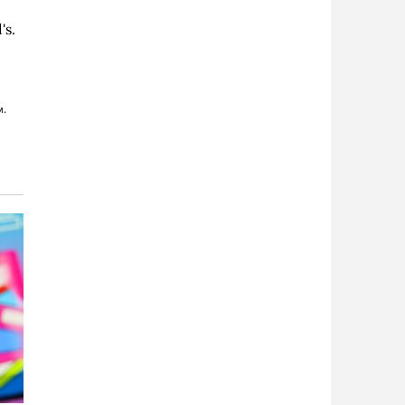
's.
м.