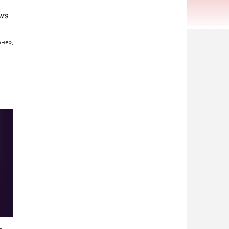
ws
не»,