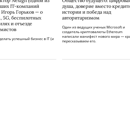
ктор Nexign (одной из
Общество будущего: цифрова
ших IT-компаний
душа, доверие вместо кредит
 Игорь Горьков — о
истории и победа над
, 5G, беспилотных
авторитаризмом
илях и отъезде
Один из ведущих ученых Microsoft и
мистов
создатель криптовалюты Ethereum
написали манифест нового мира — кр
 делать успешный бизнес в IT (и
пересказываем его.