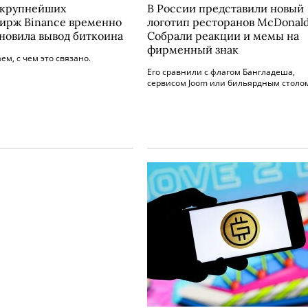
 крупнейших
В России представили новый
ирж Binance временно
логотип ресторанов McDonald
новила вывод биткоина
Собрали реакции и мемы на
фирменный знак
ем, с чем это связано.
Его сравнили с флагом Бангладеша,
сервисом Joom или бильярдным столо