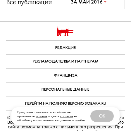
Все публикации
ЗА МАЙ 2016
РЕДАКЦИЯ
РЕКЛАМОДАТЕЛЯМ И ПАРТНЕРАМ
ФРАНШИЗА
ПЕРСОНАЛЬНЫЕ ДАННЫЕ
ПЕРЕЙТИ НА ПОЛНУЮ ВЕРСИЮ SOBAKA.RU
Продолжая пользоваться сайтом, вы
OK
принимаете
условия
и даете
согласие
на
© ООО «Журналы и сайты «Фабрика контента “Точка Ру”»
обработку пользовательских данных и
cookies
Все права защищены. Перепечатка материалов данного
сайта возможна только с письменного разрешения. При