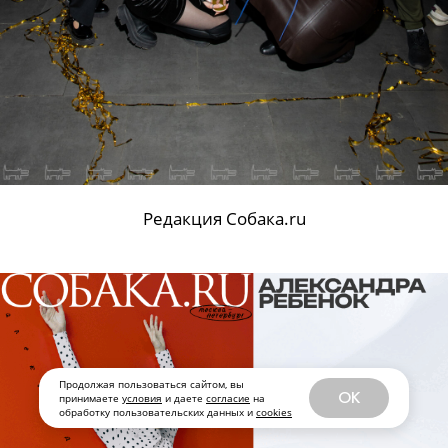
Редакция Собака.ru
Продолжая пользоваться сайтом, вы
OK
принимаете
условия
и даете
согласие
на
обработку пользовательских данных и
cookies