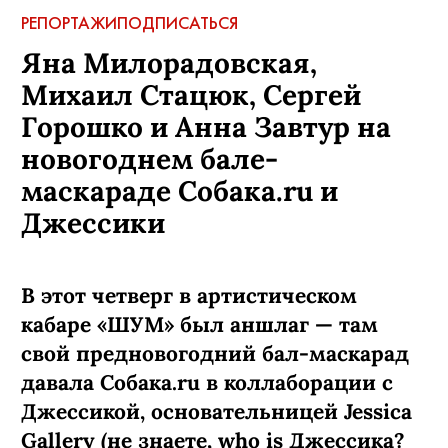
РЕПОРТАЖИ
ПОДПИСАТЬСЯ
Яна Милорадовская,
Михаил Стацюк, Сергей
Горошко и Анна Завтур на
новогоднем бале-
маскараде Собака.ru и
Джессики
В этот четверг в артистическом
кабаре «ШУМ» был аншлаг — там
свой предновогодний бал-маскарад
давала Собака.ru в коллаборации с
Джессикой, основательницей Jessica
Gallery (не знаете, who is Джессика?