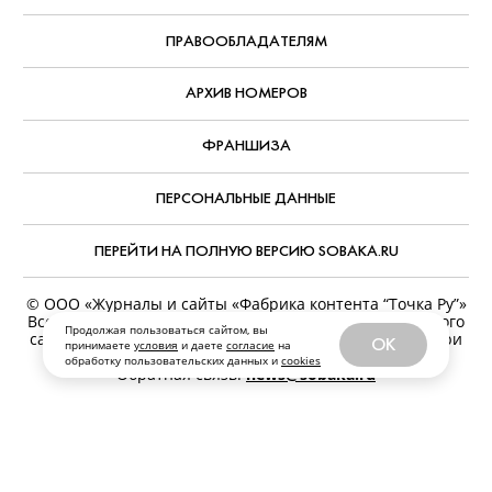
ПРАВООБЛАДАТЕЛЯМ
АРХИВ НОМЕРОВ
ФРАНШИЗА
ПЕРСОНАЛЬНЫЕ ДАННЫЕ
ПЕРЕЙТИ НА ПОЛНУЮ ВЕРСИЮ SOBAKA.RU
© ООО «Журналы и сайты «Фабрика контента “Точка Ру”»
Все права защищены. Перепечатка материалов данного
Продолжая пользоваться сайтом, вы
сайта возможна только с письменного разрешения. При
OK
принимаете
условия
и даете
согласие
на
цитировании ссылка на www.sobaka.ru обязательна.
обработку пользовательских данных и
cookies
Обратная связь:
news@sobaka.ru