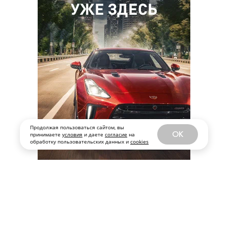
Продолжая пользоваться сайтом, вы
OK
принимаете
условия
и даете
согласие
на
обработку пользовательских данных и
cookies