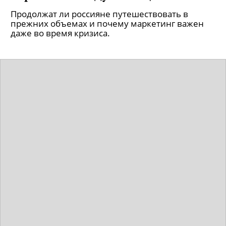
Башкортостана с борта МКС
Российский космонавт Иван Вагнер
опубликовал в соцсетях фото гор Ямантау и
Иремель, высота которых превышает полторы
тысячи метров.