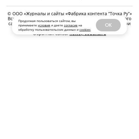
© ООО «Журналы и сайты «Фабрика контента “Точка Ру”»
Все права защищены. Перепечатка материалов данного
Продолжая пользоваться сайтом, вы
сайта возможна только с письменного разрешения. При
OK
принимаете
условия
и даете
согласие
на
цитировании ссылка на www.sobaka.ru обязательна.
обработку пользовательских данных и
cookies
Обратная связь:
news@sobaka.ru