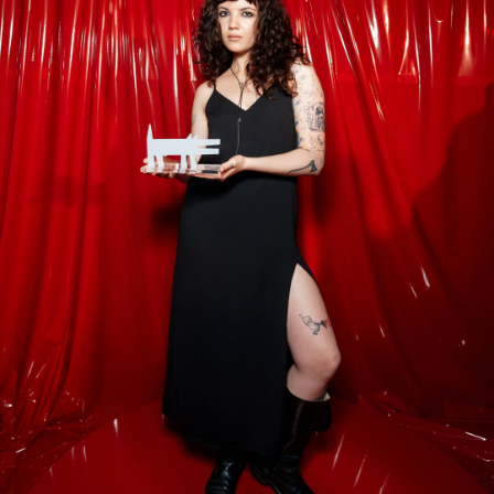
Андрей Сажнев
,
Ирина Федосеева
,
Евгений
Маркин