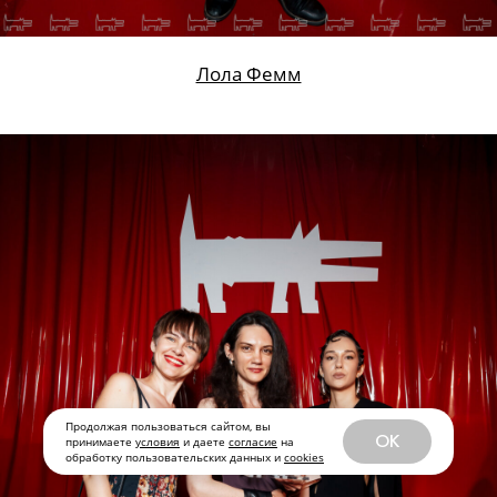
Продолжая пользоваться сайтом, вы
OK
принимаете
условия
и даете
согласие
на
обработку пользовательских данных и
cookies