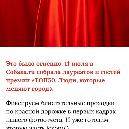
Это было огненно: 11 июля в
Собака.ru собрала лауреатов и гостей
премии «ТОП50. Люди, которые
меняют город».
Фиксируем блистательные проходки
по красной дорожке в первых кадрах
нашего фотоотчета. И уже готовим
вторую часть (скоро!).