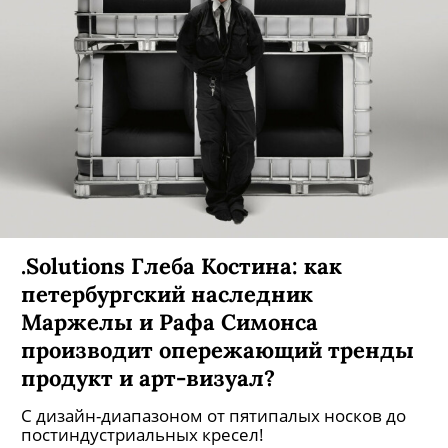
Стритвир-бренд Geneva: как
Матвей Ларионенко поженил
устойчивую моду, граффити и
иконопись?
В безличных худи и тишотках-изводах!