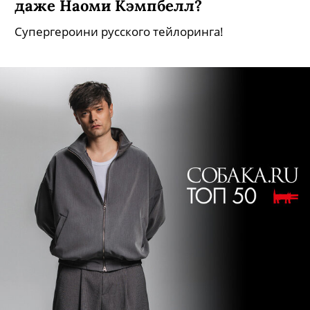
даже Наоми Кэмпбелл?
Супергероини русского тейлоринга!