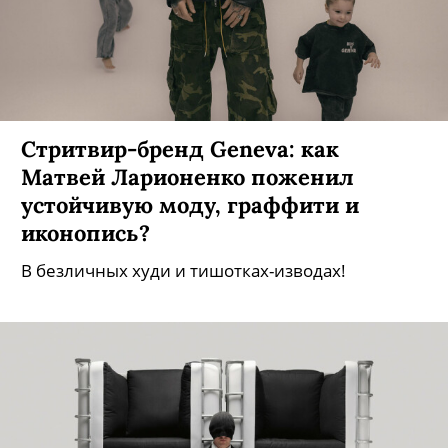
Как каллиграфутурист (с великим
CV!) Покрас Лампас переосмыслил
стритвир в PL Storage?
А еще открыл по магазину в обеих столицах и
придумал идеальный свитер!