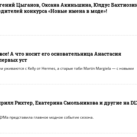
вгений Цыганов, Оксана Акиньшина, Юлдус Бахтиозин
дителей конкурса «Новые имена в моде»!
 все! А что носит его основательница Анастасия
первых уст
 уживаются с Kelly от Hermes, а старые таби Martin Margiela — с новыми
рилл Рихтер, Екатерина Смольникова и другие на DL
ЦУМа представила главное модное событие сезона.