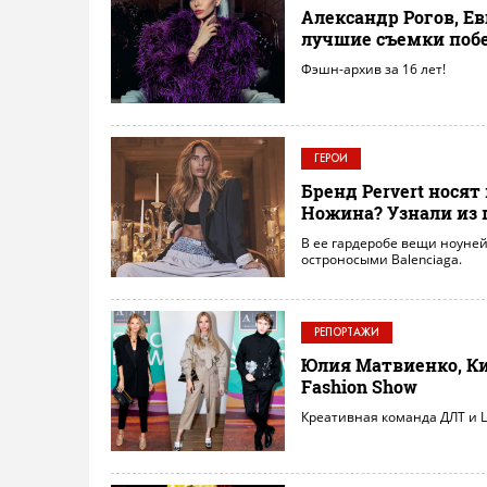
Александр Рогов, Е
лучшие съемки побе
Фэшн-архив за 16 лет!
ГЕРОИ
Бренд Pervert носят
Ножина? Узнали из 
В ее гардеробе вещи ноунейм
остроносыми Balenciaga.
РЕПОРТАЖИ
Юлия Матвиенко, Ки
Fashion Show
Креативная команда ДЛТ и 