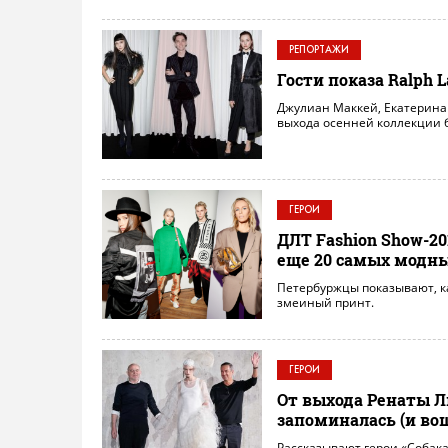
РЕПОРТАЖИ
Гости показа Ralph 
Джулиан Маккей, Екатерина
выхода осенней коллекции 
ГЕРОИ
ДЛТ Fashion Show-20
еще 20 самых модны
Петербуржцы показывают, к
змеиный принт.
ГЕРОИ
От выхода Ренаты Л
запоминалась (и во
Рассказывают герои «Собака