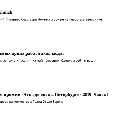
shnick
ий Питенин, Анастасия Ножина и другие на headdress-вечеринке.
5 самых ярких работников моды
ут заявить: «Фэшн — из май профешн». Оденут и себя, и вас.
премии «Что где есть в Петербурге» 2019. Часть I
орода на торжестве в Гранд Отеле Европа.