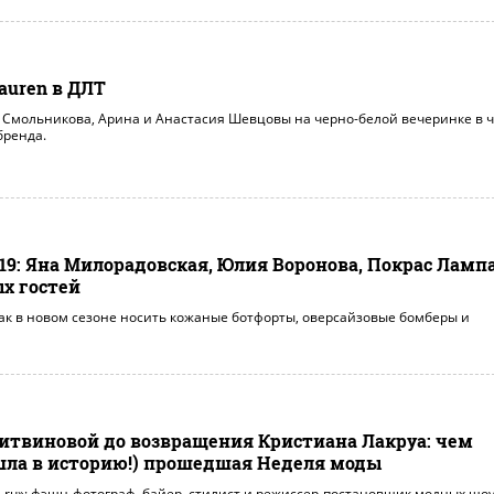
Lauren в ДЛТ
 Смольникова, Арина и Анастасия Шевцовы на черно-белой вечеринке в ч
бренда.
19: Яна Милорадовская, Юлия Воронова, Покрас Лампа
х гостей
ак в новом сезоне носить кожаные ботфорты, оверсайзовые бомберы и
итвиновой до возвращения Кристиана Лакруа: чем
шла в историю!) прошедшая Неделя моды
.ru»: фэшн-фотограф, байер, стилист и режиссер-постановщик модных шоу