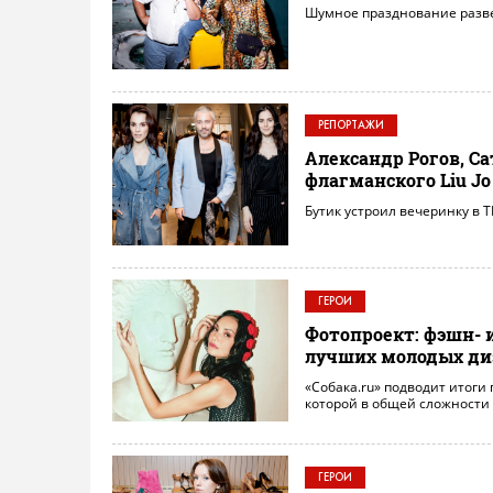
Шумное празднование разве
РЕПОРТАЖИ
Александр Рогов, С
флагманского Liu Jo
Бутик устроил вечеринку в Т
ГЕРОИ
Фотопроект: фэшн- 
лучших молодых ди
«Собака.ru» подводит итоги
которой в общей сложности 
ГЕРОИ