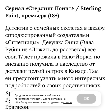
Сериал «Стерлинг Поинт» / Sterling
Point, премьера (18+)
Детектив о семейных скелетах в шкафу,
спродюсированный создателями
«Сплетницы». Девушка Энни (Элла
Рубин из «Дожить до рассвета») все
свои 17 лет прожила в Нью-Йорке, но
внезапно получила в наследство от
дедушки целый остров в Канаде. Там
ей предстоит узнать много интересных
подробностей о своих родственниках.
Кроме нее в сериале снялись Кин
Продолжая пользоваться сайтом, вы
OK
Руффало, Амели Хеферль и Бо
принимаете
условия
и даете
согласие
на
обработку пользовательских данных и
cookies
Брагасон.