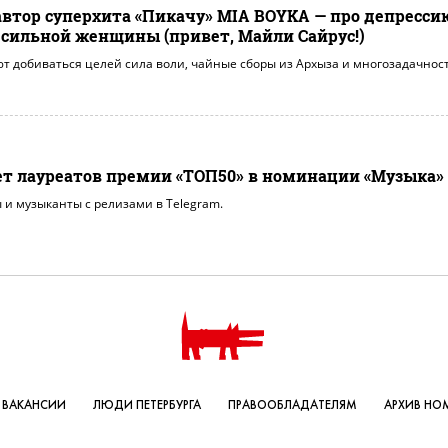
втор суперхита «Пикачу» MIA BOYKA — про депресси
з сильной женщины (привет, Майли Сайрус!)
т добиваться целей сила воли, чайные сборы из Архыза и многозадачност
яет лауреатов премии «ТОП50» в номинации «Музыка»
и музыканты с релизами в Telegram.
ВАКАНСИИ
ЛЮДИ ПЕТЕРБУРГА
ПРАВООБЛАДАТЕЛЯМ
АРХИВ НО