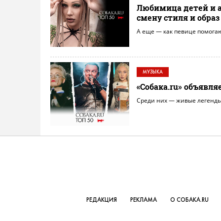
Любимица детей и а
смену стиля и обра
А еще — как певице помогаю
МУЗЫКА
«Собака.ru» объявл
Среди них — живые легенды 
РЕДАКЦИЯ
РЕКЛАМА
О СОБАКА.RU