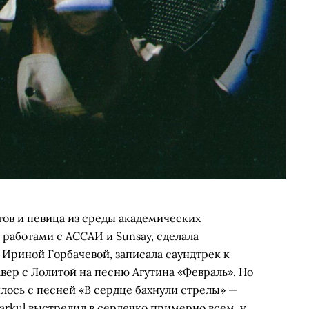
ов и певица из среды академических
 работами с АССАИ и Sunsay, сделала
 Ириной Горбачевой, записала саундтрек к
вер с Лолитой на песню Агутина «Февраль». Но
лось с песней «В сердце бахнули стрелы» —
arkul выстрелил в сердечко примерно всем, у