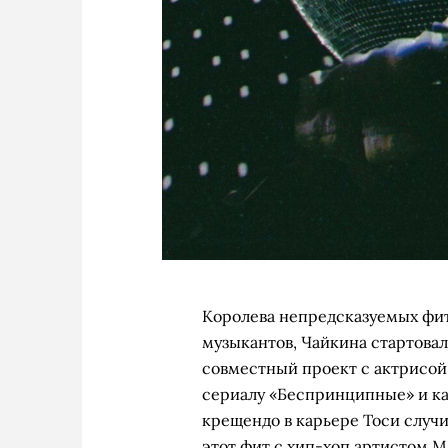
Королева непредсказуемых фит
музыкантов, Чайкина стартовал
совместный проект с актрисой
сериалу «Беспринципные» и ка
крещендо в карьере Тоси случи
этот фит с хип-хоп артистом M