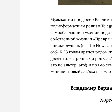
Музыкант и продюсер Владимир
полноформатный релиз в Tele
самообладании и умении подст
собственной жизни и «Превра
списки лучших (на The Flow за
ого). К 23 годам артист родом 
десяти электронных и рэп-аль
это не альтер-эго!), а прямо с
— пишет новый альбом на Twitc
Владимир Варна
Хоре