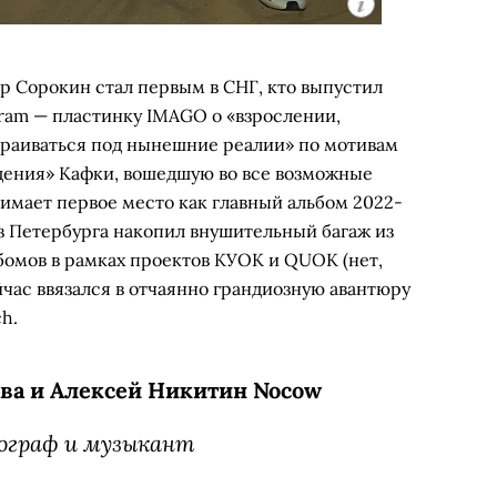
 Сорокин стал первым в СНГ, кто выпустил
gram — пластинку IMAGO о «взрослении,
раиваться под нынешние реалии» по мотивам
щения» Кафки, вошедшую во все возможные
нимает первое место как главный альбом 2022-
из Петербурга накопил внушительный багаж из
бомов в рамках проектов КУОК и QUOK (нет,
ейчас ввязался в отчаянно грандиозную авантюру
h.
ва и Алексей Никитин Nocow
ограф и музыкант