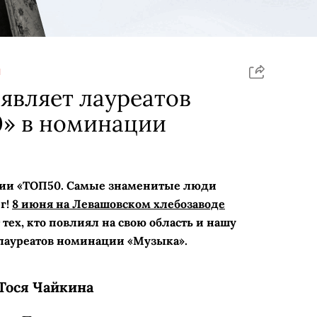
Я
ъявляет лауреатов
» в номинации
мии «ТОП50. Самые знаменитые люди
рг!
8 июня на Левашовском хлебозаводе
 тех, кто повлиял на свою область и нашу
 лауреатов номинации «Музыка».
Тося Чайкина