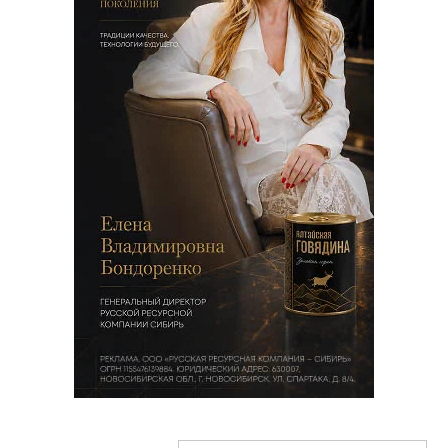
Бейонсе, Кендрик Ламар и Гарри
Стайлз: объявлены лауреаты
премии «Грэмми»-2023
Публикуем список победителей.
Дата публикации:
25 февраля, 2023