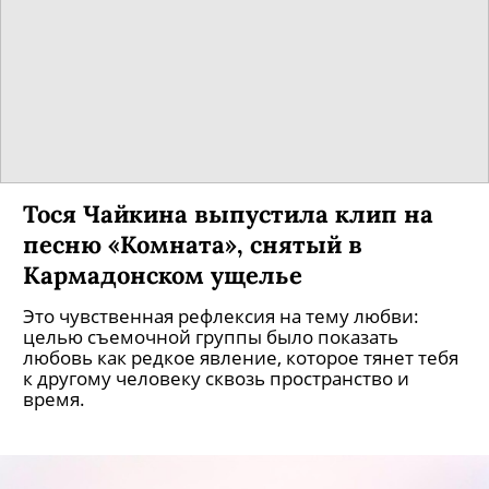
полноформатный альбом
На нем будут коллаборации с Мисси Эллиот,
Four Tet и Fred Again.