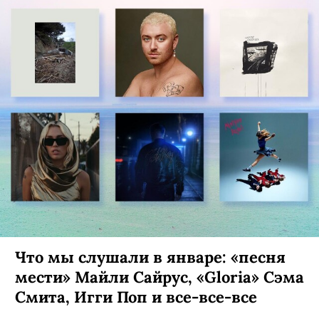
Тося Чайкина выпустила клип на
песню «Комната», снятый в
Кармадонском ущелье
Это чувственная рефлексия на тему любви:
целью съемочной группы было показать