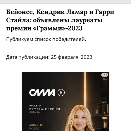
Что мы слушали в январе: «песня
мести» Майли Сайрус, «Gloria» Сэма
Смита, Игги Поп и все-все-все
Музыкальный обозреватель «Собака.ru» Даша
Гладких рассказывает, чем еще запомнилось
начало 2023 года.