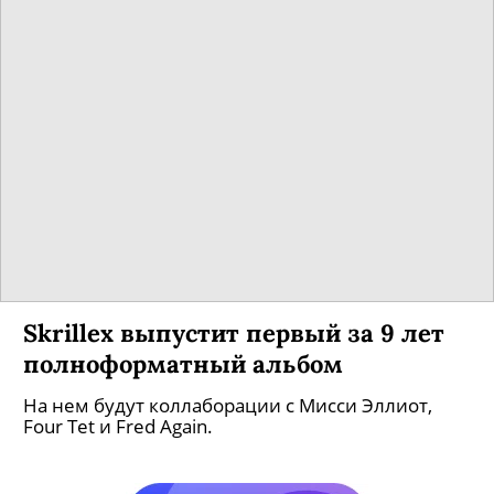
Смотрим выступление Рианны в
перерыве Супербоула. Главная
новость — она ждет ребенка!
Свое первое за 5 лет выступление, построенное
в формате попурри, певица открыла треком
«B**** Better Have My Money», а закрыла —
легендарными (не побоимся этого слова!)
«Umbrella» и «Diamonds».