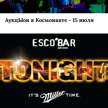
АукцЫон в Космонавте - 15 июля