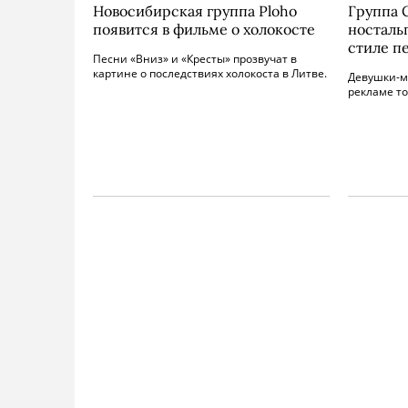
Новосибирская группа Ploho
Группа 
появится в фильме о холокосте
носталь
стиле п
Песни «Вниз» и «Кресты» прозвучат в
картине о последствиях холокоста в Литве.
Девушки-мо
рекламе то