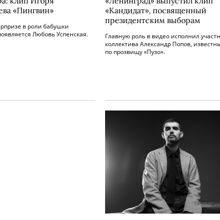
а: клип Игоря
«Ленинград» выпустил клип
ева «Пингвин»
«Кандидат», посвященный
президентским выборам
юрпризе в роли бабушки
появляется Любовь Успенская.
Главную роль в видео исполнил участ
коллектива Александр Попов, известн
по прозвищу «Пузо».