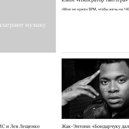
«Мне не нужен BPM, чтобы жечь на 140
 сыграют музыку
МС и Лев Лещенко
Жак-Энтони: «Бондарчуку да