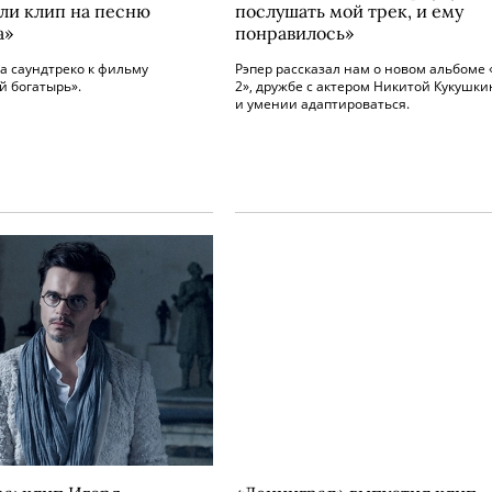
ли клип на песню
послушать мой трек, и ему
а»
понравилось»
а саундтреко к фильму
Рэпер рассказал нам о новом альбоме 
й богатырь».
2», дружбе с актером Никитой Кукушк
и умении адаптироваться.