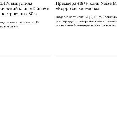
СБПЧ выпустила
Премьера «18+»: клип Noize 
гический клип «Тайна» в
«Коррозия хип-хопа»
ерестроечных 80-х
Видео в честь пятницы, 13-го ироничн
препарирует блогерский юмор, типич
дели позируют как в ТВ-
посетителей концертов и наше время.
го времени.