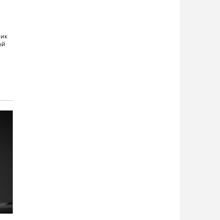
ник
ый