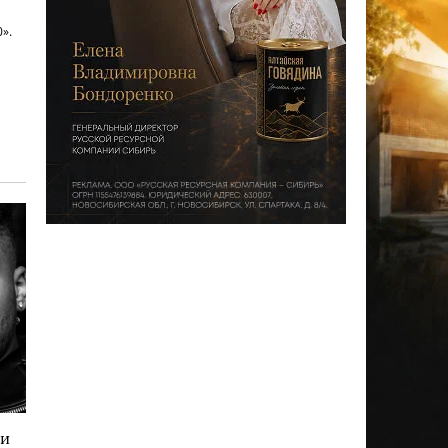
».
ли