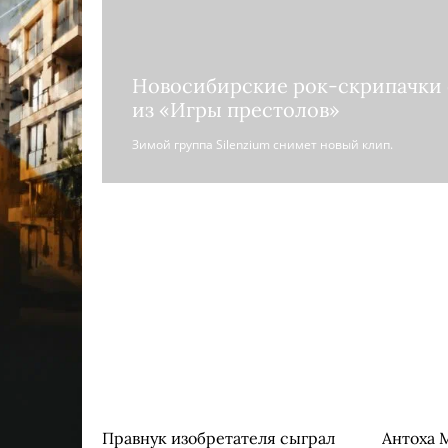
Новосибирские рок-скрипачки
из «Игры престолов»
Зимой группа Silenzium снимет новый клип.
Правнук изобретателя сыграл
Антоха 