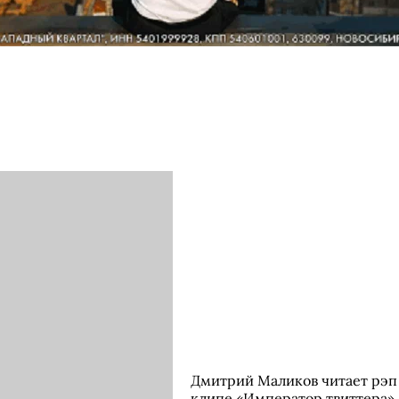
Дмитрий Маликов читает рэп
клипе «Император твиттера»