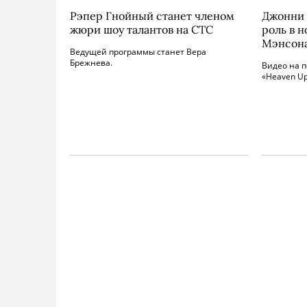
Рэпер Гнойный станет членом
Джонни 
жюри шоу талантов на СТС
роль в 
Мэнсон
Ведущей программы станет Вера
Брежнева.
Видео на п
«Heaven Up