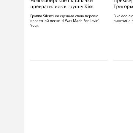
Новосибирские скрипачки
Премьер
превратились в группу Kiss
Григорь
Группа Silenzium сделала свою версию
В камео-с
известной песни «I Was Made For Lovin'
пингвина 
You».