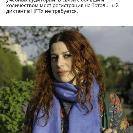
Тотальный диктант, НГТУ
НГТУ приготовил для диктанта одиннадцать
учебных аудиторий. В связи с большим
количеством мест регистрация на Тотальный
диктант в НГТУ не требуется.