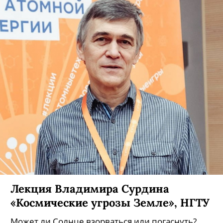
10-12 марта 2018 года Новосибирск во второй
раз соберет больше трех сотен экспертов,
тренеров, hr -консультантов, it- ИИ- и
digitalспециалистов, руководителей и
владельцев бизнесов – всех, кто создает среду и
инструменты для развития и позитивного
изменения бизнеса, чтобы ответить на вопрос:
«Как раскрыть человеко-машинный
потенциал?».