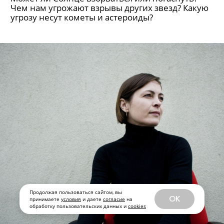
Лекция Владимира Сурдина
«Космические угрозы Земле», НГТУ
Может ли Солнце взорваться или погаснуть?​
Чем нам угрожают взрывы других звезд?​ Какую
угрозу несут кометы и астероиды?
Продолжая пользоваться сайтом, вы
OK
принимаете
условия
и даете
согласие
на
обработку пользовательских данных и
cookies