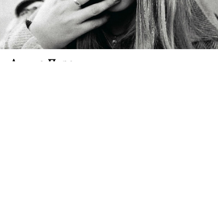
Алина Пязок
Автор хитовых видеоклипов Гуфа и
«Триагрутрики» стала идеологом и продюсером
группы Little Big — музыкального трэш-рейв-
шоу, выпускающего первый альбом, который
уже прозвали «русским ответом Die Antwoord».