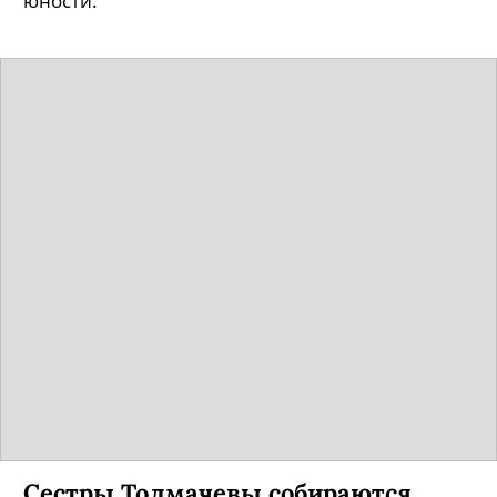
юности.
Сестры Толмачевы собираются