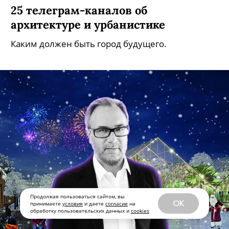
25 телеграм-каналов об
архитектуре и урбанистике
Каким должен быть город будущего.
Продолжая пользоваться сайтом, вы
OK
принимаете
условия
и даете
согласие
на
обработку пользовательских данных и
cookies