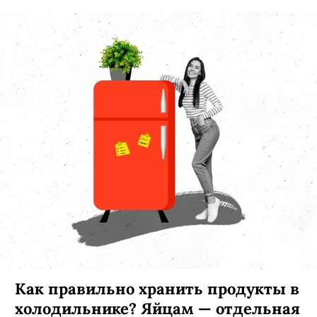
Мой мармеладный (я не права).