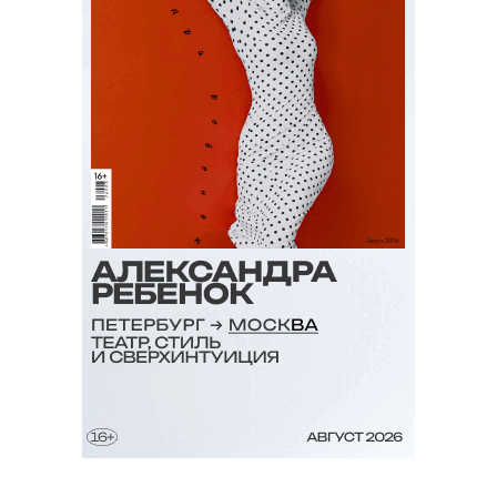
Ригни, Гомер Гир, Кайя Гербер и
другие.
С 5 августа, HBO