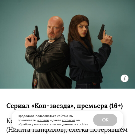
«Прошлых жизней») и их двоим детям
выйти из своего дома, а на горизонте
постепенно начинает маячить еще
более опасная аномалия. Сценарий
написал Мэттью Робинсон, автор
«Удачи, веселья, не сдохни».
С 7 августа, Netflix
ЧТО ЕЩЕ ПОСМОТРЕТЬ
Продолжая пользоваться сайтом, вы
OK
принимаете
условия
и даете
согласие
на
обработку пользовательских данных и
cookies