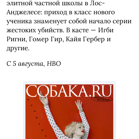
Сериал «Осколки» / The Shards,
премьера (18+)
Экранизация одноименного романа
автора «Американского психопата»
Брета Истона Эллиса, которой занялся
великий и ужасный шоураннер Райан
Мерфи (франшиза «Американская
история» и многое другое). В ней в
начале 80-х события разворачиваются
вокруг группы старшеклассников из
элитной частной школы в Лос-
Анджелесе: приход в класс нового
ученика знаменует собой начало серии
жестоких убийств. В касте — Игби