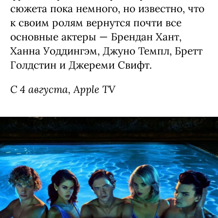
Сериал «Тед Лассо», 4 сезон (18+)
Новый сезон
одного из самых добрых
и симпатичных комедийных сериалов
последних лет — хотя изначально
создатели планировали остановиться
на трех. В продолжении заскучавший в
Канзасе тренер Тед Лассо (Джейсон
Судейкис) возвращается в Лондон,
чтобы на этот раз взяться за женскую
футбольную команду. Подробностей
сюжета пока немного, но известно, что
к своим ролям вернутся почти все
основные актеры — Брендан Хант,
Ханна Уоддингэм, Джуно Темпл, Бретт