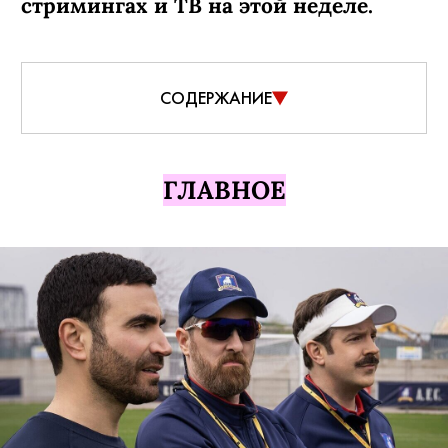
фильм-концерт Джеймса Кэмерона о
Билли Айлиш, анимационные
«Звездные войны: Видения —
Девятый джедай», детектив
«Стерлинг Поинт», мультсериал
«Рики Джервейс: Уличные коты»
плюс новые серии «Ста лет
одиночества» и «Моей жизни с
мальчиками Уолтер». Собака.ru
рассказывает о главных фильмах и
сериалах, которые вышли на
стримингах и ТВ на этой неделе.
СОДЕРЖАНИЕ