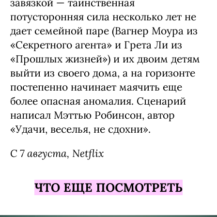
Фильм «Последний дом» / The Last
House, премьера (18+)
Хоррор Луи Летерье («Перевозчик»,
«Иллюзия обмана») с необычной
завязкой — таинственная
потусторонняя сила несколько лет не
дает семейной паре (Вагнер Моура из
«Секретного агента» и Грета Ли из