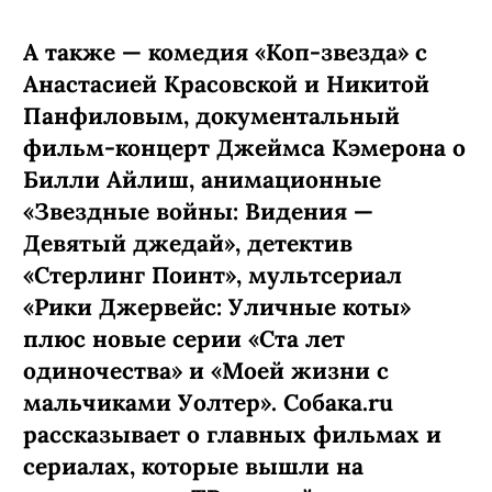
КИНО И СЕРИАЛЫ
ПОДПИСАТЬСЯ
Что смотреть дома на этой
неделе: новый сезон «Теда
Лассо», хоррор «Последний
дом» и «Осколки» Райана
Мерфи
А также — комедия «Коп-звезда» с
Анастасией Красовской и Никитой
Панфиловым, документальный