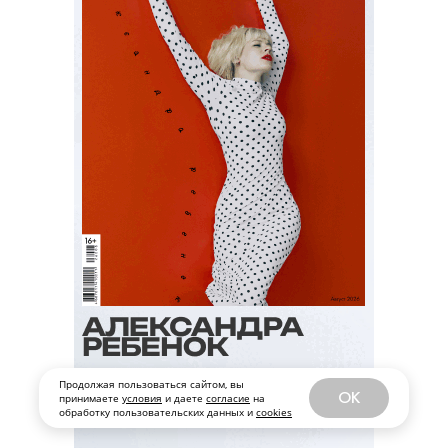
Игорь Андреев
Продолжая пользоваться сайтом, вы
OK
принимаете
условия
и даете
согласие
на
обработку пользовательских данных и
cookies