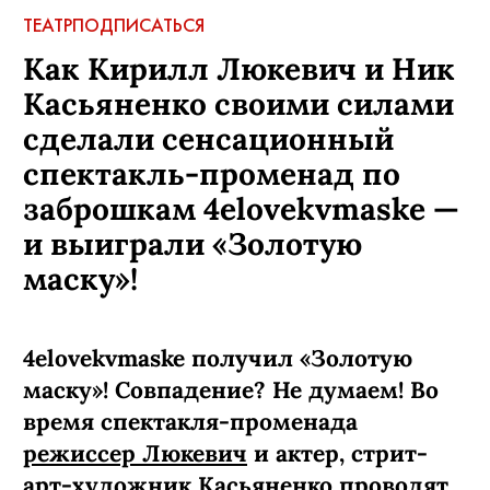
ТЕАТР
ПОДПИСАТЬСЯ
Как Кирилл Люкевич и Ник
Касьяненко своими силами
сделали сенсационный
спектакль-променад по
заброшкам 4elovekvmaske —
и выиграли «Золотую
маску»!
4elovekvmaske получил «Золотую
маску»! Совпадение? Не думаем! Во
время спектакля-променада
режиссер Люкевич
и актер, стрит-
арт-художник Касьяненко проводят