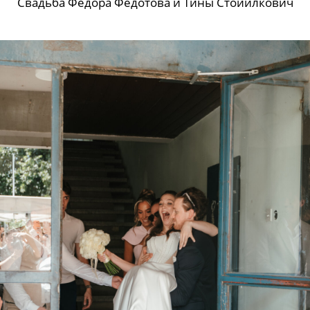
Свадьба Федора Федотова и Тины Стойилкович