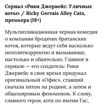
вынужденно переехала в Колорадо к
семье Уолтерсов — счастливым
родителям семи сыновей и одной
дочери. Четвертую порцию их
приключений создатели уже
анонсировали заранее:
предварительно, она выйдет в
следующем году.
С 6 августа, Netflix