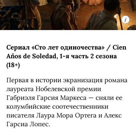
«Сплетницы». Девушка Энни (Элла
Рубин из «Дожить до рассвета») все
свои 17 лет прожила в Нью-Йорке, но
внезапно получила в наследство от
дедушки целый остров в Канаде. Там
ей предстоит узнать много интересных
подробностей о своих родственниках.
Кроме нее в сериале снялись Кин
Руффало, Амели Хеферль и Бо
Брагасон.
С 5 августа, Prime Video