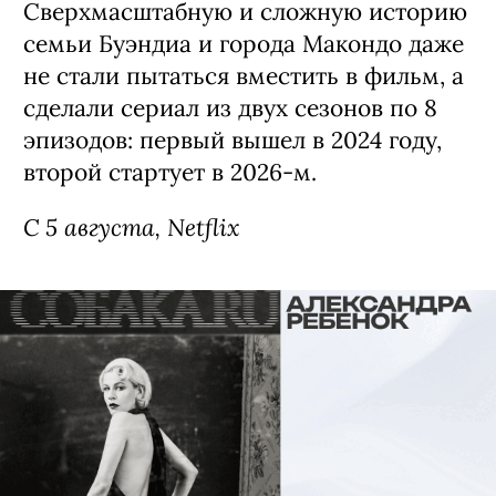
Сериал «Сто лет одиночества» / Cien
Años de Soledad, 1-я часть 2 сезона
(18+)
Первая в истории экранизация романа
лауреата Нобелевской премии