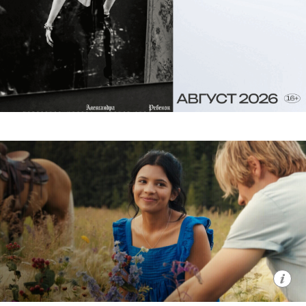
Габриэля Гарсия Маркеса — сняли ее
колумбийские соотечественники
писателя Лаура Мора Ортега и Алекс
Гарсиа Лопес.
Сверхмасштабную и сложную историю
семьи Буэндиа и города Макондо даже
не стали пытаться вместить в фильм, а
сделали сериал из двух сезонов по 8
эпизодов: первый вышел в 2024 году,
второй стартует в 2026-м.
С 5 августа, Netflix