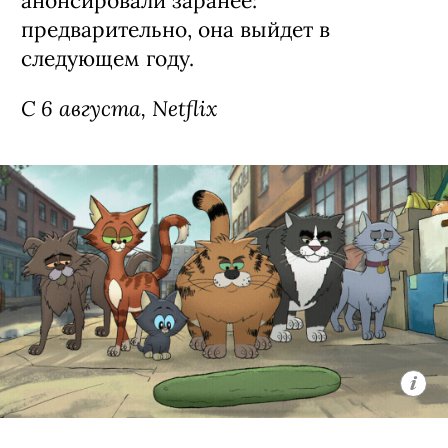
Сериал «Моя жизнь с мальчиками
Уолтер» / My Life with the Walter
Boys, 3 сезон (18+)
Третий сезон экранизации
подросткового бестселлера Эли Новак
о недавно осиротевшей 15-летней
Джеки из Нью-Йорка (Никки Родригес,
«У меня на районе»), которая