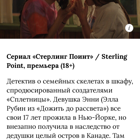
Сериал «Звездные войны: Видения —
Девятый джедай» / Star Wars: Visions
Presents - The Ninth Jedi, премьера
(18+)
Аниме-сериал, основанный на первом
эпизоде антологии «Звездные войны:
Видения» — история строится вокруг
юной девушки-джедая Кары, которая
ищет себе подобных по всей галактике.
Автором проекта стал Кэндзи Камияма
(главная его работа — «Призрак в
доспехах: Синдром одиночки»).
С 5 августа, Disney+