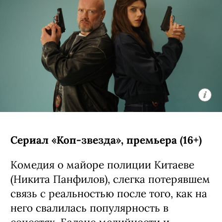
Хоррор Луи Летерье («Перевозчик»,
«Иллюзия обмана») с необычной
завязкой — таинственная
потусторонняя сила несколько лет не
дает семейной паре (Вагнер Моура из
«Секретного агента» и Грета Ли из
«Прошлых жизней») и их двоим детям
выйти из своего дома, а на горизонте
постепенно начинает маячить еще
более опасная аномалия. Сценарий
написал Мэттью Робинсон, автор
«Удачи, веселья, не сдохни».
С 7 августа, Netflix