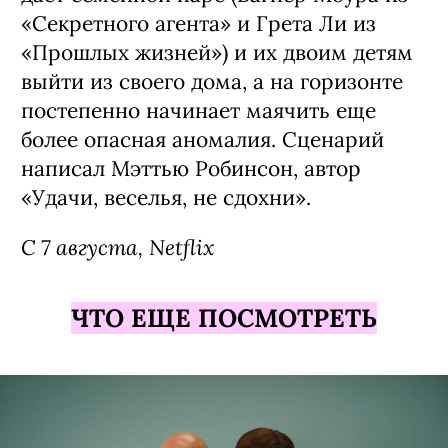
Фильм «Последний дом» / The Last
House, премьера (18+)