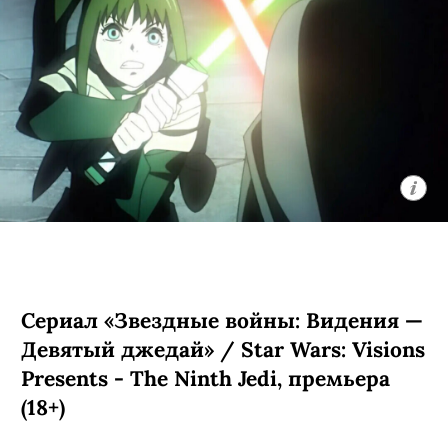
Комедия о майоре полиции Китаеве
(Никита Панфилов), слегка потерявшем
связь с реальностью после того, как на
него свалилась популярность в
соцсетях. Баланс медийности и
повседневной работы принудительно
приходится исправлять с помощью
очень серьезно относящейся к делу
стажерки Ники (
Анастасия Красовская
)
— которая, впрочем, тоже оказалась
весьма любимым в интернете
персонажем. Проект снял Виталий
Дудка, известный по фильму
«Нейробатя».
С 3 августа, «Кинопоиск», «Иви»,