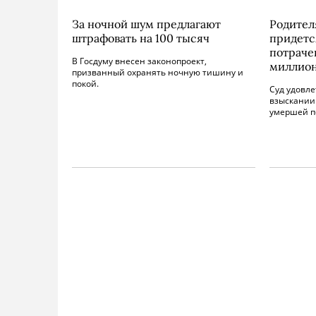
За ночной шум предлагают
Родите
штрафовать на 100 тысяч
придетс
потраче
В Госдуму внесен законопроект,
миллио
призванный охранять ночную тишину и
покой.
Суд удовле
взыскании 
умершей п