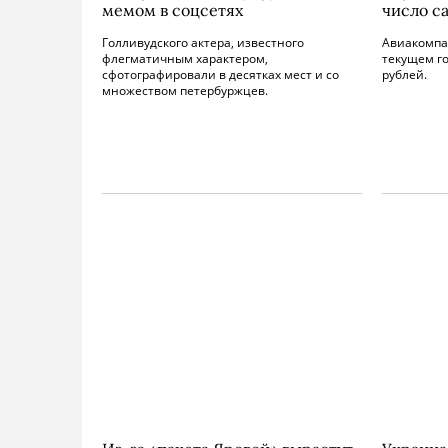
мемом в соцсетях
число с
Голливудского актера, известного
Авиакомпа
флегматичным характером,
текущем го
сфотографировали в десятках мест и со
рублей.
множеством петербуржцев.