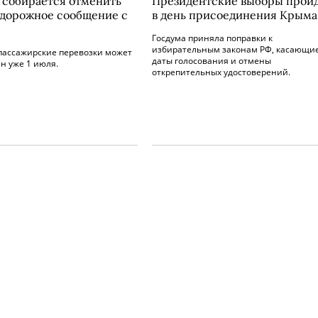
 собирается отменить
Президентские выборы прой
дорожное сообщение с
в день присоединения Крыма
Госдума приняла поправки к
избирательным законам РФ, касающи
 пассажирские перевозки может
даты голосования и отмены
н уже 1 июля.
открепительных удостоверений.