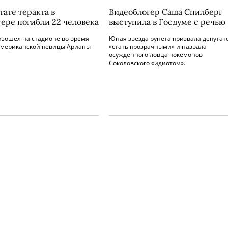
тате теракта в
Видеоблогер Саша Спилберг
ере погибли 22 человека
выступила в Госдуме с речью
изошел на стадионе во время
Юная звезда рунета призвала депутат
американской певицы Арианы
«стать прозрачными» и назвала
осужденного ловца покемонов
Соколовского «идиотом».