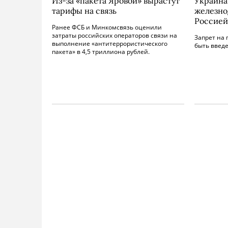
Из-за «пакета Яровой» вырастут
Украина
тарифы на связь
железно
Россией
Ранее ФСБ и Минкомсвязь оценили
затраты российских операторов связи на
Запрет на
выполнение «антитеррористического
быть введе
пакета» в 4,5 триллиона рублей.