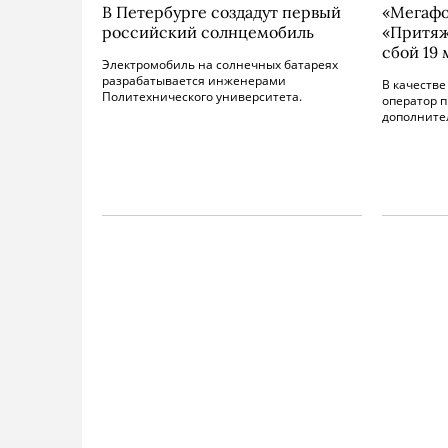
В Петербурге создадут первый
«Мегафо
российский солнцемобиль
«Притяж
сбой 19 
Электромобиль на солнечных батареях
разрабатывается инженерами
В качеств
Политехнического университета.
оператор п
дополните