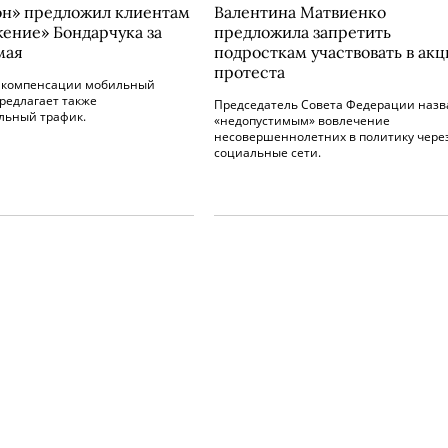
н» предложил клиентам
Валентина Матвиенко
ение» Бондарчука за
предложила запретить
мая
подросткам участвовать в акц
протеста
е компенсации мобильный
редлагает также
Председатель Совета Федерации назв
льный трафик.
«недопустимым» вовлечение
несовершеннолетних в политику чере
социальные сети.