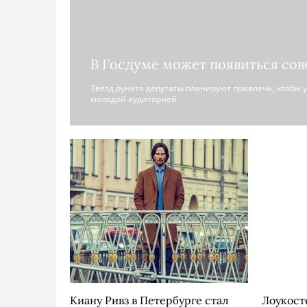
В Госдуме может появиться сов
Звезд рунета депутаты планируют привлечь, чтобы 
молодой аудиторией.
Киану Ривз в Петербурге стал
Лоукост