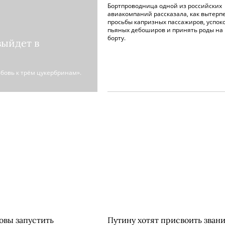
Бортпроводница одной из российских
авиакомпаний рассказала, как вытерп
просьбы капризных пассажиров, успок
пьяных дебоширов и принять роды на
борту.
выйдет в
бовь к трём цукербринам».
овы запустить
Путину хотят присвоить зван