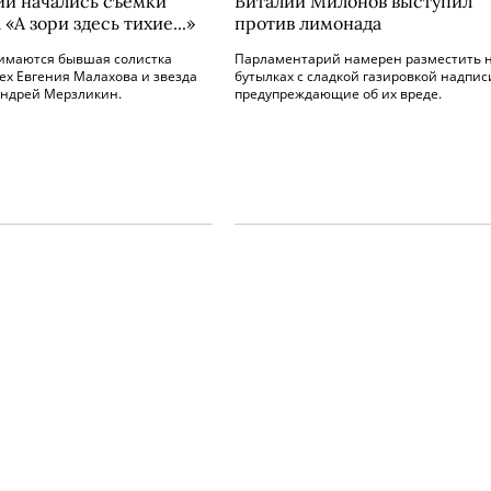
ии начались съемки
Виталий Милонов выступил
«А зори здесь тихие...»
против лимонада
нимаются бывшая солистка
Парламентарий намерен разместить 
lex Евгения Малахова и звезда
бутылках с сладкой газировкой надпис
Андрей Мерзликин.
предупреждающие об их вреде.