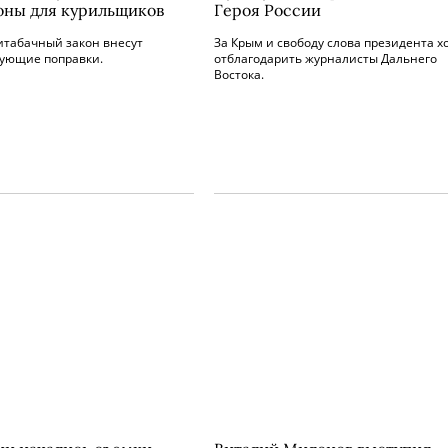
оны для курильщиков
Героя России
итабачный закон внесут
За Крым и свободу слова президента х
вующие поправки.
отблагодарить журналисты Дальнего
Востока.