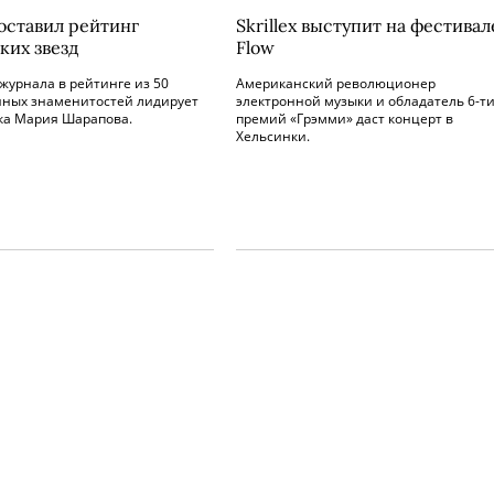
составил рейтинг
Skrillex выступит на фестивал
ких звезд
Flow
журнала в рейтинге из 50
Американский революционер
нных знаменитостей лидирует
электронной музыки и обладатель 6-т
ка Мария Шарапова.
премий «Грэмми» даст концерт в
Хельсинки.