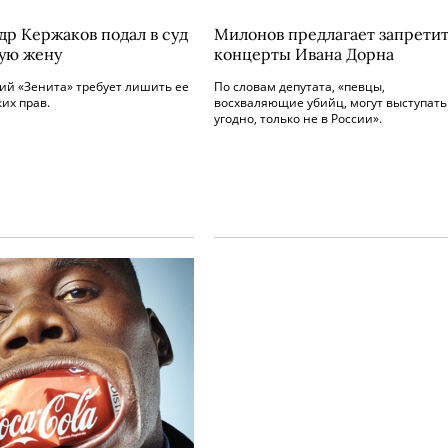
др Кержаков подал в суд
Милонов предлагает запрети
ую жену
концерты Ивана Дорна
й «Зенита» требует лишить ее
По словам депутата, «певцы,
их прав.
восхваляющие убийц, могут выступать
угодно, только не в России».