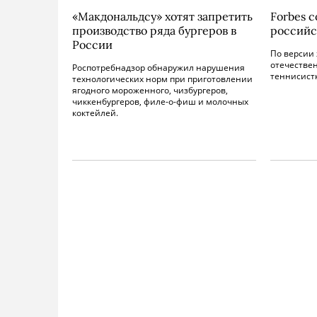
«Макдональдсу» хотят запретить
Forbes 
производство ряда бургеров в
российс
России
По версии 
отечестве
Роспотребнадзор обнаружил нарушения
теннисист
технологических норм при приготовлении
ягодного мороженного, чизбургеров,
чиккенбургеров, филе-о-фиш и молочных
коктейлей.