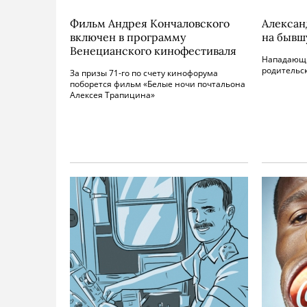
Фильм Андрея Кончаловского
Алексан
включен в программу
на бывш
Венецианского кинофестиваля
Нападающи
родительск
За призы 71-го по счету кинофорума
поборется фильм «Белые ночи почтальона
Алексея Трапицина»