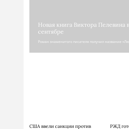
Новая книга Виктора Пелевина 
сентябре
Роман знаменитого писателя получил название «Лю
США ввели санкции против
РЖД гот