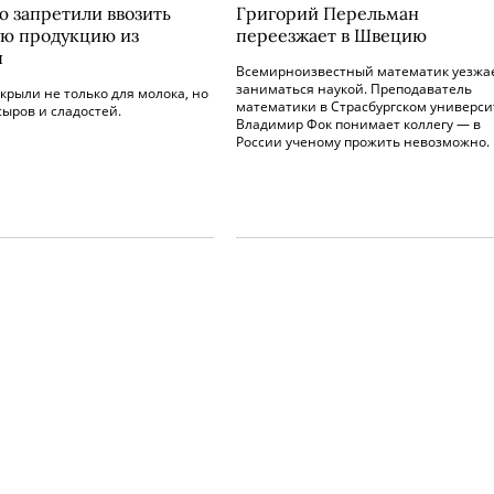
ю запретили ввозить
Григорий Перельман
ю продукцию из
переезжает в Швецию
ы
Всемирноизвестный математик уезжа
заниматься наукой. Преподаватель
крыли не только для молока, но
математики в Страсбургском универси
сыров и сладостей.
Владимир Фок понимает коллегу — в
России ученому прожить невозможно.