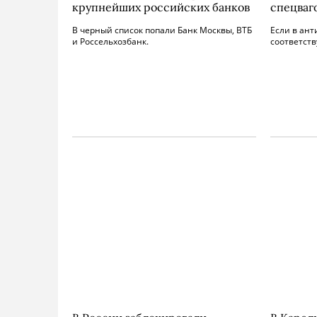
крупнейших российских банков
спецваг
В черный список попали Банк Москвы, ВТБ
Если в ант
и Россельхозбанк.
соответст