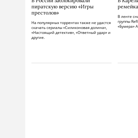
В России заблокировали
В Карел
пиратскую версию «Игры
ремейка 
престолов»
В ленте с
группы Ref
На популярных торрентах также не удастся
«Бумера» 
скачать сериалы «Силиконовая долина»,
«Настоящий детектив», «Ответный удар» и
другие.