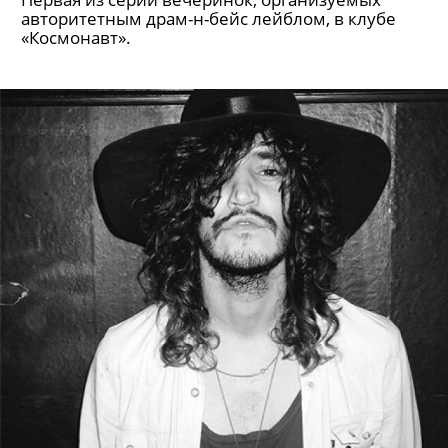
авторитетным драм-н-бейс лейблом, в клубе
«Космонавт».