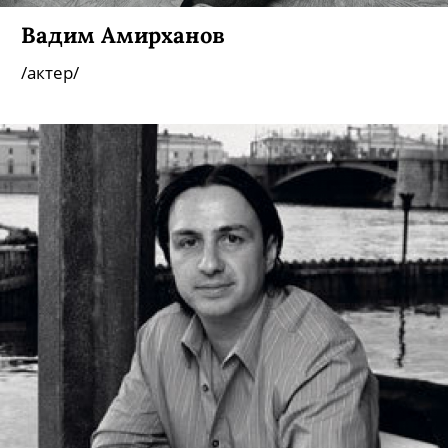
Вадим Амирханов
/актер/