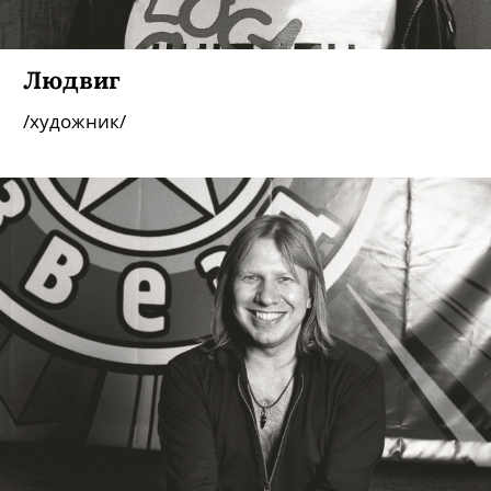
Людвиг
/художник/