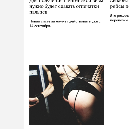
Для получения шенгенской визы
Авиабил
нужно будет сдавать отпечатки
рейсы п
пальцев
Это рекорд
перевозки 
Новая система начнет действовать уже с
14 сентября.