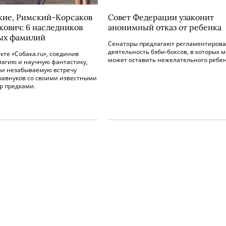
кие, Римский-Корсаков
Совет Федерации узаконит
кович: 6 наследников
анонимный отказ от ребенка
ых фамилий
Сенаторы предлагают регламентирова
деятельность бэби-боксов, в которых 
кте «Собака.ru», соединив
может оставить нежелательного ребен
магию и научную фантастику,
ли незабываемую встречу
правнуков со своими известными
р предками.