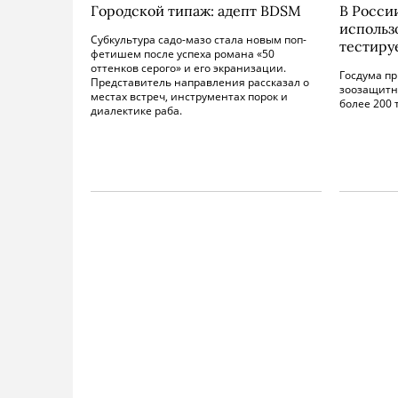
Городской типаж: адепт BDSM
В Росси
использ
Субкультура садо-мазо стала новым поп-
тестиру
фетишем после успеха романа «50
оттенков серого» и его экранизации.
Госдума п
Представитель направления рассказал о
зоозащитн
местах встреч, инструментах порок и
более 200 
диалектике раба.