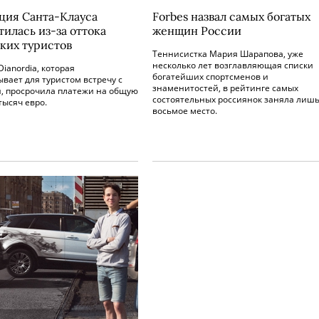
ция Санта-Клауса
Forbes назвал самых богатых
тилась из-за оттока
женщин России
ких туристов
Теннисистка Мария Шарапова, уже
несколько лет возглавляющая списки
ianordia, которая
богатейших спортсменов и
вает для туристом встречу с
знаменитостей, в рейтинге самых
и, просрочила платежи на общую
состоятельных россиянок заняла лиш
тысяч евро.
восьмое место.