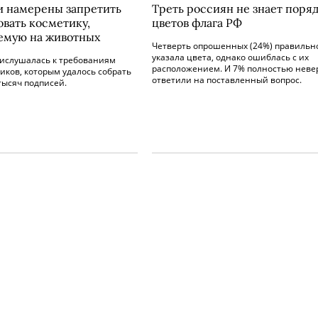
и намерены запретить
Треть россиян не знает поря
овать косметику,
цветов флага РФ
емую на животных
Четверть опрошенных (24%) правильн
указала цвета, однако ошиблась с их
рислушалась к требованиям
расположением. И 7% полностью неве
иков, которым удалось собрать
ответили на поставленный вопрос.
тысяч подписей.