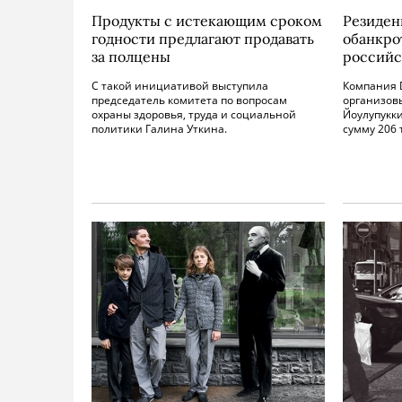
Продукты с истекающим сроком
Резиден
годности предлагают продавать
обанкро
за полцены
российс
С такой инициативой выступила
Компания D
председатель комитета по вопросам
организовы
охраны здоровья, труда и социальной
Йоулупукк
политики Галина Уткина.
сумму 206 