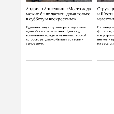
Андриан Аникушин: «Моего деда
Стругац
можно было застать дома только
и Шоста
в субботу и воскресенье»
известн
Художник, внук скульптора, со­здавшего
В спецпрое
лучший в мире памят­ник Пушкину,
фотошоп, 
вспоминает о деде, в музее-мастерской
мы устрои
которого регу­лярно бывает со своими
внуков и 
сыновьями.
на весь ми