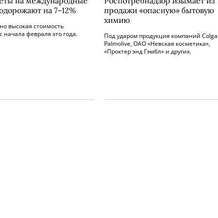
еты на международные
Роспотребнадзор изымает из
одорожают на 7–12%
продажи «опасную» бытовую
химию
но высокая стоимость
с начала февраля это года.
Под ударом продукция компаний Colga
Palmolive, ОАО «Невская косметика»,
«Проктер энд Гэмбл» и других.