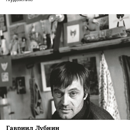
Гавриил Лубнин