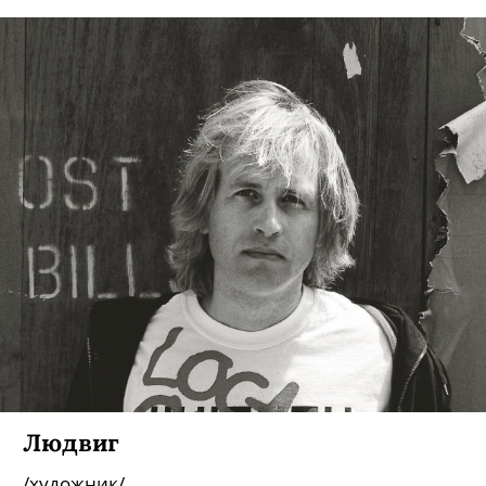
Людвиг
/художник/