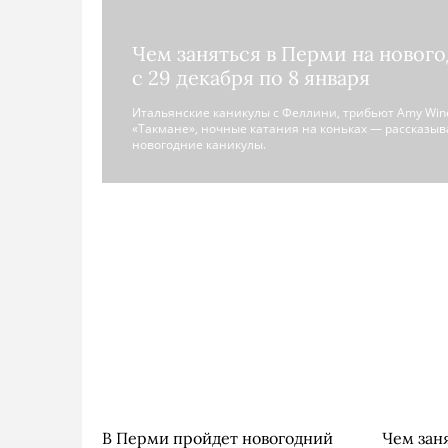
Чем заняться в Перми на новог
с 29 декабря по 8 января
Итальянские каникулы с Феллини, трибьют Amy Win
«Такмане», ночные катания на коньках — рассказыва
новогодние каникулы.
В Перми пройдет новогодний
Чем заня