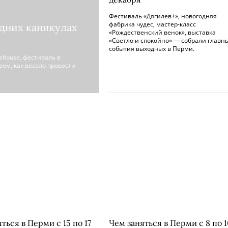
Фестиваль «Дягилев+», новогодняя
фабрика чудес, мастер-класс
одних каникулах
«Рождественский венок», выставка
«Светло и спокойно» — собрали главн
события выходных в Перми.
ehouse, фестиваль в
ем, как весело провести
ться в Перми с 15 по 17
Чем заняться в Перми с 8 по 1