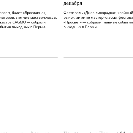
декабря
concert, балет «Ярославна»,
Фестиваль «Джаз-лихорадка», хвойны
иаторов, зимние мастер-классы,
рынок, зимние мастер-классы, фестив
ркестра CAGMO — собрали
«Просвет» — собрали главные события
обытия выходных в Перми.
выходных в Перми.