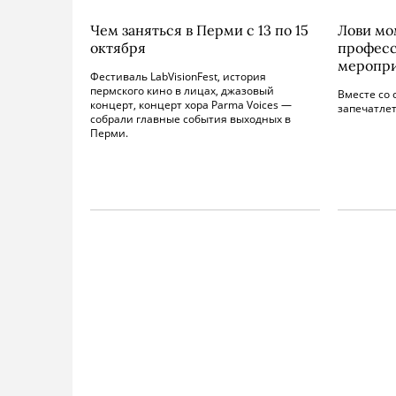
Чем заняться в Перми с 13 по 15
Лови мо
октября
професс
меропр
Фестиваль LabVisionFest, история
пермского кино в лицах, джазовый
Вместе со 
концерт, концерт хора Parma Voices —
запечатлет
собрали главные события выходных в
Перми.