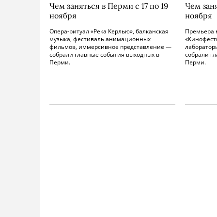
Чем заняться в Перми с 17 по 19
Чем заня
ноября
ноября
Опера-ритуал «Река Керлью», балканская
Премьера 
музыка, фестиваль анимационных
«Кинофести
фильмов, иммерсивное представление —
лаборатор
собрали главные события выходных в
собрали г
Перми.
Перми.