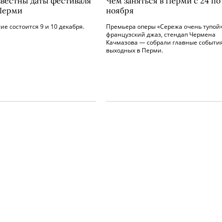
звестны даты фестиваля
Чем заняться в Перми с 24 по
 Перми
ноября
е состоится 9 и 10 декабря.
Премьера оперы «Сережа очень тупой»
французский джаз, стендап Чермена
Качмазова — собрали главные событи
выходных в Перми.