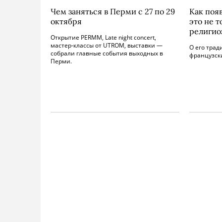
Чем заняться в Перми с 27 по 29
Как поя
октября
это не т
религио
Открытие PERMM, Late night concert,
мастер-классы от UTROM, выставки —
О его трад
собрали главные события выходных в
французск
Перми.