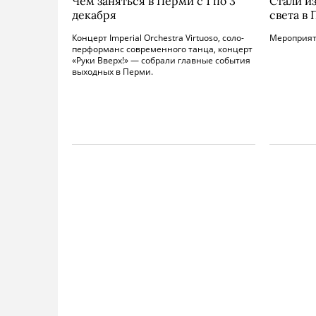
Чем заняться в Перми с 1 по 3
Стали и
декабря
света в
Концерт Imperial Orchestra Virtuoso, соло-
Мероприяти
перформанс современного танца, концерт
«Руки Вверх!» — собрали главные события
выходных в Перми.