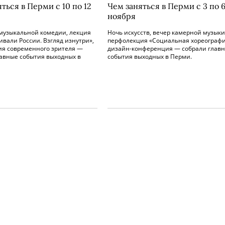
ться в Перми с 10 по 12
Чем заняться в Перми с 3 по 
ноября
музыкальной комедии, лекция
Ночь искусств, вечер камерной музыки
вали России. Взгляд изнутри»,
перфолекция «Социальная хореографи
ия современного зрителя —
дизайн-конференция — собрали глав
лавные события выходных в
события выходных в Перми.