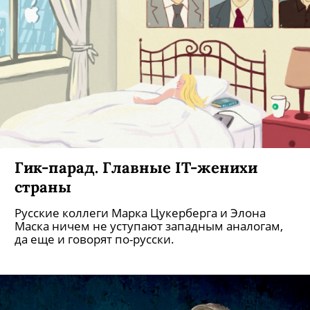
Петербургские невесты. Юлия
Журавлева
«Невеста из Петербурга» — бренд ничуть не
менее раскрученный, чем «Зенит» или
«Газпром». Первым бренд-менеджером
выступил Петр I: прорубил окно в Европу и
сразу отправил в него дочь Анну Петровну,
замуж за голштинского принца.