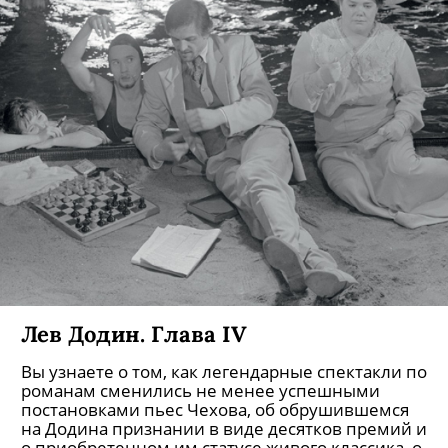
Лев Додин. Глава IV
Вы узнаете о том, как легендарные спектакли по
романам сменились не менее успешными
постановками пьес Чехова, об обрушившемся
на Додина признании в виде десятков премий и
о приобретенном им статусе живого классика, о