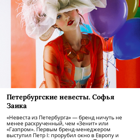
Лев Додин. Введение
Вы узнаете о годах учебы Додина в Театре
юношеского творчества и в мастерской
известнейшего театрального педагога Бориса
Зона в ЛГИТМиКе, об общем театральном фоне
Ленинграда 1970-х и удушающей для молодых
талантливых режиссеров атмосфере, о первых
авторских постановках Додина в ТЮЗе и МДТ,
заставивших говорить о нем зрителей и