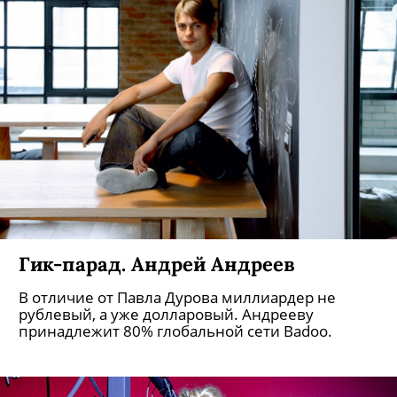
Петербургские невесты. Варвара
Щербакова
«Невеста из Петербурга» — бренд ничуть не
менее раскрученный, чем «Зенит» или
«Газпром». Первым бренд-менеджером
выступил Петр I: прорубил окно в Европу и
сразу отправил в него дочь Анну Петровну,