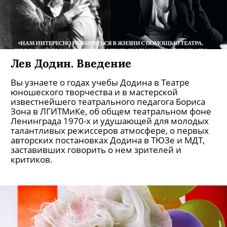
Лев Додин. Глава I
Вы узнаете об участии Додина в коллективном
творчестве в ТЮЗе Зиновия Корогодского, о его
новаторских спектаклях для детей, о работе в
качестве преподавателя-ассистента в
театральном институте, о легендарном курсе
Аркадия Кацмана — Льва Додина и о
сверхуспешном пародийном ревю «Ах, эти
звезды!».