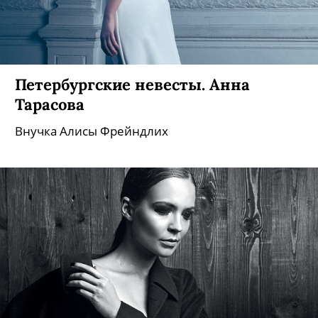
Петербургские невесты. Алла
Михеева
«Невеста из Петербурга» — бренд ничуть не
менее раскрученный, чем «Зенит» или
«Газпром». Первым бренд-менеджером
выступил Петр I: прорубил окно в Европу и
сразу отправил в него дочь Анну Петровну,
замуж за голштинского принца.