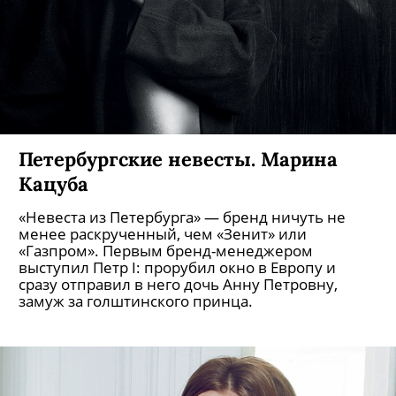
Петербургские невесты. Анна
Тарасова
Внучка Алисы Фрейндлих