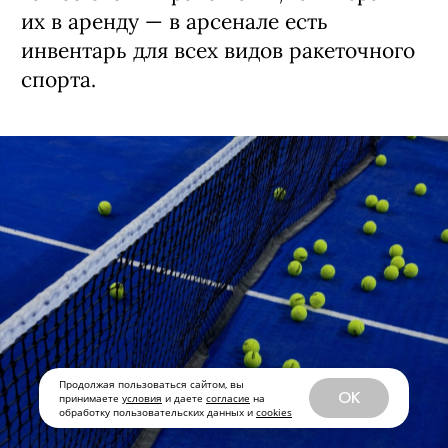
оборудования: в клуб можно приходить
как со своими ракетками, так и брать
их в аренду — в арсенале есть
инвентарь для всех видов ракеточного
спорта.
Продолжая пользоваться сайтом, вы
OK
принимаете
условия
и даете
согласие
на
обработку пользовательских данных и
cookies