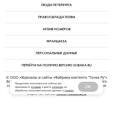
ЛЮДИ ПЕТЕРБУРГА
ПРАВООБЛАДАТЕЛЯМ
АРХИВ НОМЕРОВ
ФРАНШИЗА
ПЕРСОНАЛЬНЫЕ ДАННЫЕ
ПЕРЕЙТИ НА ПОЛНУЮ ВЕРСИЮ SOBAKA.RU
© ООО «Журналы и сайты «Фабрика контента “Точка Ру”»
Все права защищены. Перепечатка материалов данного
Продолжая пользоваться сайтом, вы
сайта возможна только с письменного разрешения. При
OK
принимаете
условия
и даете
согласие
на
цитировании ссылка на www.sobaka.ru обязательна.
обработку пользовательских данных и
cookies
Обратная связь:
news@sobaka.ru