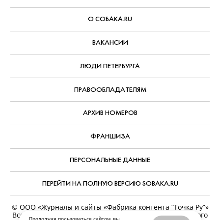
О СОБАКА.RU
ВАКАНСИИ
ЛЮДИ ПЕТЕРБУРГА
ПРАВООБЛАДАТЕЛЯМ
АРХИВ НОМЕРОВ
ФРАНШИЗА
ПЕРСОНАЛЬНЫЕ ДАННЫЕ
ПЕРЕЙТИ НА ПОЛНУЮ ВЕРСИЮ SOBAKA.RU
© ООО «Журналы и сайты «Фабрика контента “Точка Ру”»
Все права защищены. Перепечатка материалов данного
Продолжая пользоваться сайтом, вы