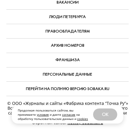
ВАКАНСИИ
ЛЮДИ ПЕТЕРБУРГА
ПРАВООБЛАДАТЕЛЯМ
АРХИВ НОМЕРОВ
ФРАНШИЗА
ПЕРСОНАЛЬНЫЕ ДАННЫЕ
ПЕРЕЙТИ НА ПОЛНУЮ ВЕРСИЮ SOBAKA.RU
© ООО «Журналы и сайты «Фабрика контента “Точка Ру”»
Все права защищены. Перепечатка материалов данного
Продолжая пользоваться сайтом, вы
сайта возможна только с письменного разрешения. При
OK
принимаете
условия
и даете
согласие
на
цитировании ссылка на www.sobaka.ru обязательна.
обработку пользовательских данных и
cookies
Обратная связь:
news@sobaka.ru