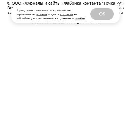
© ООО «Журналы и сайты «Фабрика контента “Точка Ру”»
Все права защищены. Перепечатка материалов данного
Продолжая пользоваться сайтом, вы
сайта возможна только с письменного разрешения. При
OK
принимаете
условия
и даете
согласие
на
цитировании ссылка на www.sobaka.ru обязательна.
обработку пользовательских данных и
cookies
Обратная связь:
news@sobaka.ru