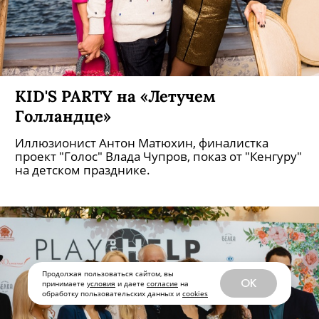
KID'S PARTY на «Летучем
Голландце»
Иллюзионист Антон Матюхин, финалистка
проект "Голос" Влада Чупров, показ от "Кенгуру"
на детском празднике.
Продолжая пользоваться сайтом, вы
OK
принимаете
условия
и даете
согласие
на
обработку пользовательских данных и
cookies