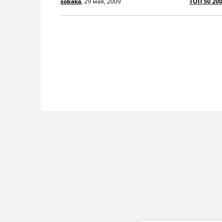
sobaka
,
29 мая, 2009
ТОП 50 20