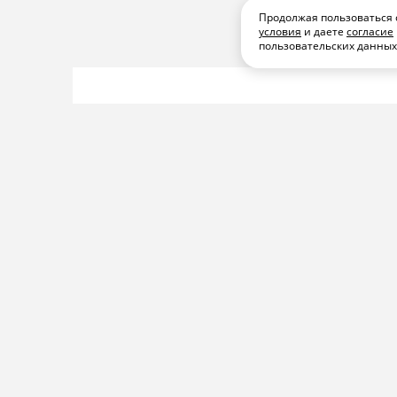
Продолжая пользоваться 
условия
и даете
согласие
пользовательских данны
КИНО И СЕРИАЛЫ
ПОДПИСАТЬСЯ
ПОД
Что смотреть д
новый сезон «Т
«Последний до
Мерфи
А также — комедия «Коп-звез
Панфиловым, документальны
Билли Айлиш, анимационные
джедай», детектив «Стерлинг
Уличные коты» плюс новые се