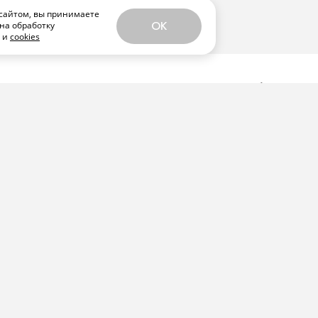
сайтом, вы принимаете
на обработку
OK
х и
cookies
ЕЛИТЬСЯ
ома на этой неделе:
еда Лассо», хоррор
м» и «Осколки» Райана
да» с Анастасией Красовской и Никитой
й фильм-концерт Джеймса Кэмерона о
 «Звездные войны: Видения — Девятый
 Поинт», мультсериал «Рики Джервейс:
рии «Ста лет одиночества» и «Моей жизни с