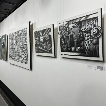
Выставка «Эхо ремесла» в пространстве «Арт
Ель»
Новый коллективный выставочный
проект «Эхо ремесла» соединяет в себе
мир татуировки и изобразительного
искусства и позволяет увидеть
мастеров с новой стороны, раскрыть
их внутренний мир и индивидуальный
стиль, выходя за рамки нормативов