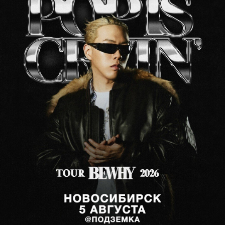
После показа состоится обсуждение
в формате видеоконференции
с кинокритиком Алексеем Хромовым.
Ждем беседу об авторском языке
Николаса Виндинга Рефна
и гипнотической визуальной эстетике.
Обсудим, как форма становится
смыслом, а исследование нарциссизма
и жестокой конкуренции превращается
в сюрреалистическую притчу о цене
безупречности.
3 августа в 19:00