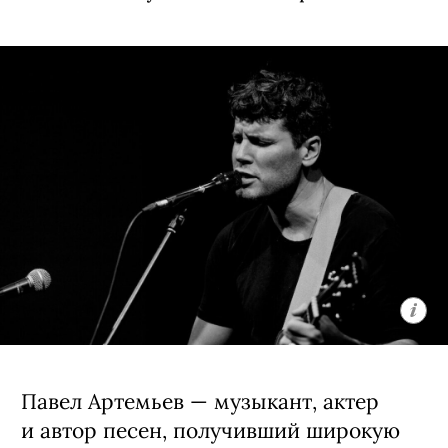
Музыкальный проект Павла Артемьева в
«Премьере»
Группа ARTEMIEV под руководством
Павла представляет новый мини-
альбом «Нокаут» — самый