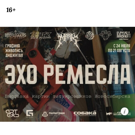
Павел Артемьев — музыкант, актер
и автор песен, получивший широкую
известность в начале двухтысячных
годов благодаря участию в проекте
«Фабрика звезд» и группе «Корни».
Позже он выбрал самостоятельный
путь и основал проект ARTEMIEV.
За пятнадцать лет коллектив прошел
путь от камерного инди-рока
к сложному звучанию, сочетающему
элементы арт-рока и электроники,
и заслужил репутацию авторов