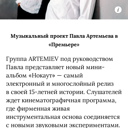
триумфа BewhY расширяет сольный
тур по России. Уже 5 августа корейский
исполнитель выступит в Новосибирске.
Каждый новый город в туре —
особенная встреча, и теперь настала
очередь нашего города.
5 августа, 18:00
«Подземка»
12+