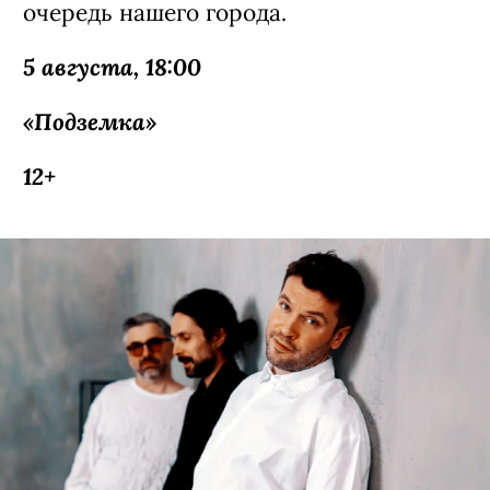
Корейский хип-хоп в Нск: BewhY раскачает
зал
Этим летом корейский рэпер вернётся,
чтобы доказать, что весенний тур был
только разминкой! После безумного