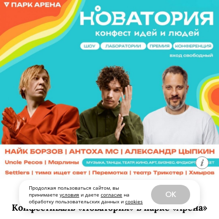
«Эхо ремесла» объединяет
талантливых тату-мастеров из разных
студий Новосибирска и демонстрирует
не только их профессиональные
навыки, но и художественный почерк.
Продолжая пользоваться сайтом, вы
OK
принимаете
условия
и даете
согласие
на
Выставку можно посетить до 21
обработку пользовательских данных и
cookies
августа