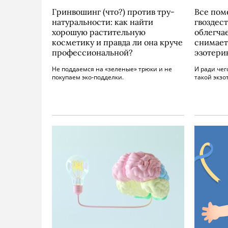
Гринвошинг (что?) против тру-
Все пом
натуральности: как найти
гвоздес
хорошую растительную
облегчае
косметику и правда ли она круче
снимает
профессиональной?
эзотери
Не поддаемся на «зеленые» трюки и не
И ради чег
покупаем эко-подделки.
такой экзо