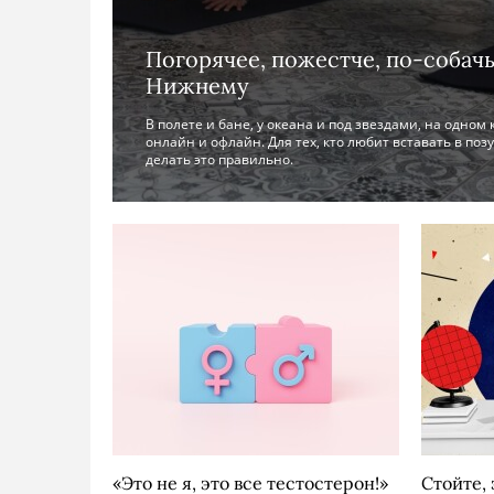
Погорячее, пожестче, по-собачь
Нижнему
В полете и бане, у океана и под звездами, на одном 
онлайн и офлайн. Для тех, кто любит вставать в позу
делать это правильно.
«Это не я, это все тестостерон!»
Стойте,