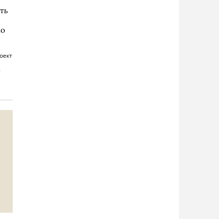
ть
по
оект
т