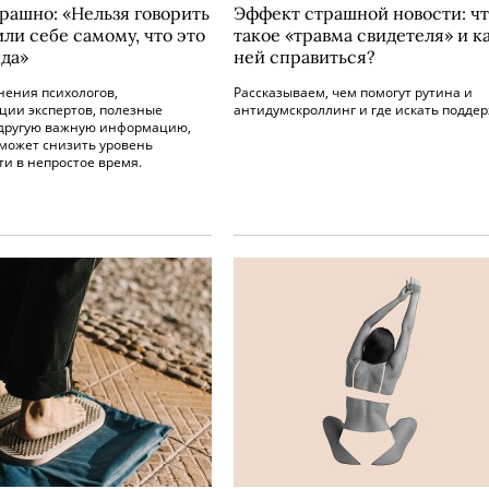
трашно: «Нельзя говорить
Эффект страшной новости: ч
ли себе самому, что это
такое «травма свидетеля» и ка
нда»
ней справиться?
нения психологов,
Рассказываем, чем помогут рутина и
ции экспертов, полезные
антидумскроллинг и где искать поддер
 другую важную информацию,
оможет снизить уровень
и в непростое время.