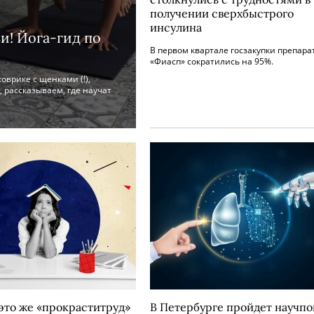
получении сверхбыстрого
инсулина
и! Йога-гид по
В первом квартале госзакупки препара
«Фиасп» сократились на 95%.
коврике с щенками (!),
, рассказываем, где научат
 это же «прокраститруд»
В Петербурге пройдет научпо