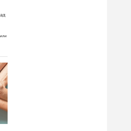
над
(или