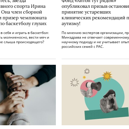
есь, звезда
Фонд «Антон тут рядом»
вного спорта Ирина
опубликовал призыв останови
! Она член сборной
принятие устаревших
и призер чемпионата
клинических рекомендаций 
по баскетболу глухих
аутизму!
 в себя и играть в баскетбол:
По мнению экспертов организации, пр
ь молниеносно, вести мяч и
Минздрава не отвечает современному
 не слыша происходящего?
научному подходу и не учитывает опы
российских семей с РАС.