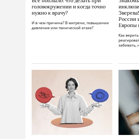
Вcе поплыло: что делать при
Знакомьт
головокружении и когда точно
инклюзи
нужно к врачу?
Зверева
России 
И в чем причина? В мигрени, повышении
Европы 
давления или панической атаке?
Как верить
реагироват
забивать,