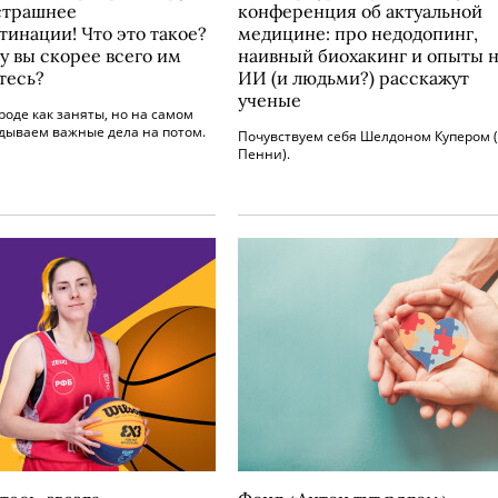
страшнее
конференция об актуальной
тинации! Что это такое?
медицине: про недодопинг,
у вы скорее всего им
наивный биохакинг и опыты 
тесь?
ИИ (и людьми?) расскажут
ученые
роде как заняты, но на самом
адываем важные дела на потом.
Почувствуем себя Шелдоном Купером 
Пенни).