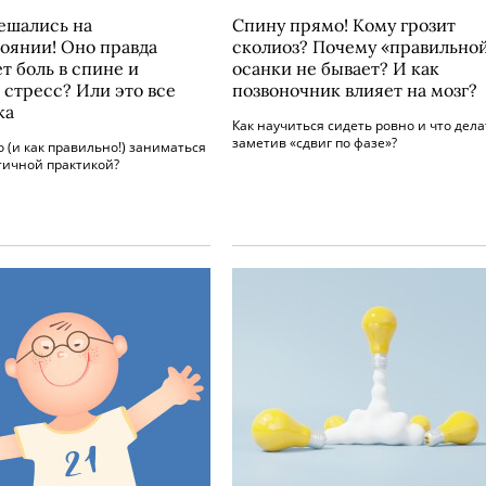
ешались на
Спину прямо! Кому грозит
тоянии! Оно правда
сколиоз? Почему «правильно
т боль в спине и
осанки не бывает? И как
 стресс? Или это все
позвоночник влияет на мозг?
ка
Как научиться сидеть ровно и что дела
заметив «сдвиг по фазе»?
о (и как правильно!) заниматься
тичной практикой?