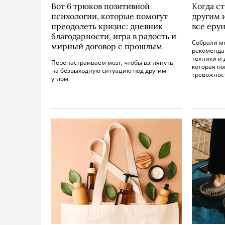
Вот 6 трюков позитивной
Когда с
психологии, которые помогут
другим и
преодолеть кризис: дневник
все еру
благодарности, игра в радость и
Собрали м
мирный договор с прошлым
рекоменда
техники и
Перенастраиваем мозг, чтобы взглянуть
которая п
на безвыходную ситуацию под другим
тревожност
углом.