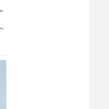
й»
ть,