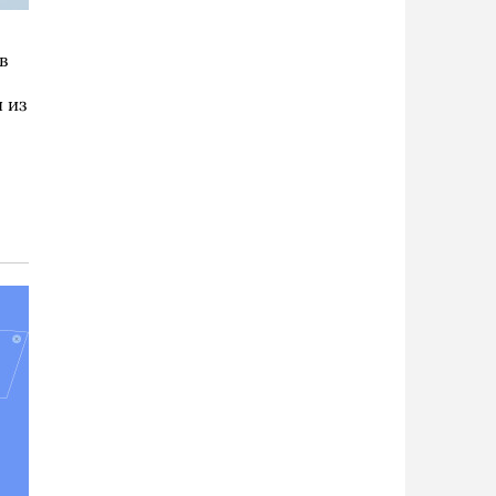
в
 из