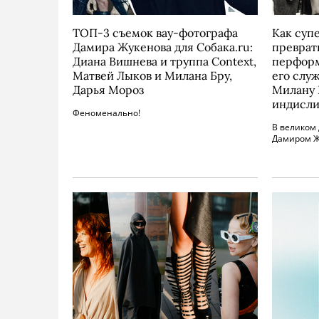
ТОП-3 съемок вау-фотографа
Как суп
Дамира Жукенова для Собака.ru:
преврат
Диана Вишнева и труппа Context,
перформ
Матвей Лыков и Милана Бру,
его слу
Дарья Мороз
Милану 
индисли
Феноменально!
В великом
Дамиром Ж