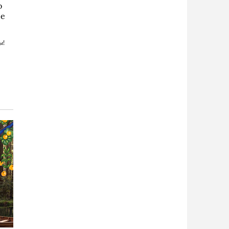
о
he
ы!