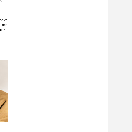
лект
твие
и и