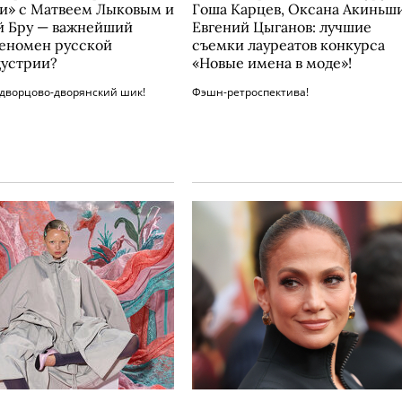
и» с Матвеем Лыковым и
Гоша Карцев, Оксана Акиньши
 Бру — важнейший
Евгений Цыганов: лучшие
еномен русской
съемки лауреатов конкурса
устрии?
«Новые имена в моде»!
дворцово-дворянский шик!
Фэшн-ретроспектива!