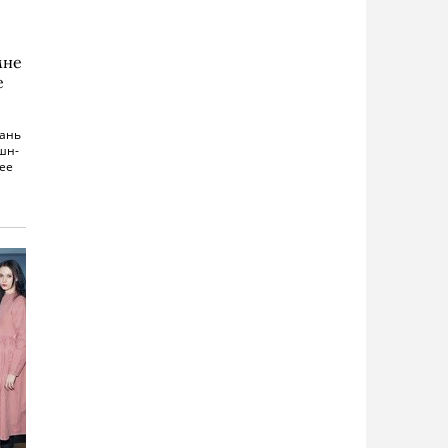
мне
е
рань
шн-
ее