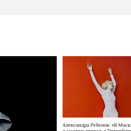
Александра Ребенок: «В Моск
я смотрю вперед, в Петербур