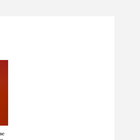
ве
ге