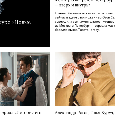
— вверх и внутрь»
Главная богомоловская актриса прямо
сейчас в дуэте с приложением Ozon Се
нкурс «Новые
совершила сентиментальное путешес
из Москвы в Петербург — сорвала маск
бросила вызов Товстоногову.
сериал «История его
Александр Рогов, Илья Куруч,