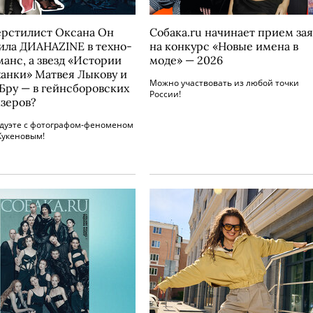
ерстилист Оксана Он
Собака.ru начинает прием за
ила ДИАНАZINE в техно-
на конкурс «Новые имена в
анс, а звезд «Истории
моде» — 2026
жанки» Матвея Лыкову и
Можно участвовать из любой точки
Бру — в гейнсборовских
России!
зеров?
 дуэте с фотографом-феноменом
укеновым!