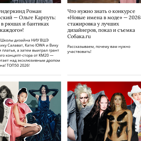
ндеркинд Роман
Что нужно знать о конкурсе
ский — Ольге Карпуть:
«Новые имена в моде» — 2026
 в рюшах и бантиках
стажировка у лучших
 каждого»!
дизайнеров, показ и съемка
Собака.ru
 Школы дизайна НИУ ВШЭ
ику Салават, Катю IOWA и Вику
Рассказываем, почему вам нужно
и платья, а затем выиграл грант
участвовать!
ого концепт-стора от KM20 —
отает над эксклюзивным дропом
на! ТОП50 2026!