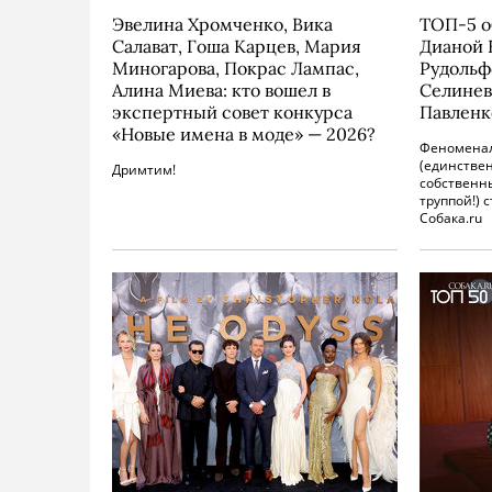
Эвелина Хромченко, Вика
ТОП-5 о
Салават, Гоша Карцев, Мария
Дианой 
Миногарова, Покрас Лампас,
Рудоль
Алина Миева: кто вошел в
Селинев
экспертный совет конкурса
Павленк
«Новые имена в моде» — 2026?
Феноменал
(единствен
Дримтим!
собственн
труппой!) 
Собака.ru