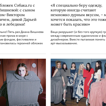
бложек Собака.ru с
«Я специально беру одежду,
Вишневой: с сыном
которую иногда считают
фом-Виктором
немножко дурным вкусом, – 
ичем, дивой Дарьей
хочется показать, что это тож
о и лебедями!
может быть красиво»
ьно! Пять раз Диана Вишнева
Ваца разрушает (и без того хрупкую) г
ная прима в мире с
между современным художником и фэ
ым фондом, фестивалем и
дизайнером. Вместе пытаемая понять 
становилась героиней обложек
арт-высказывание.