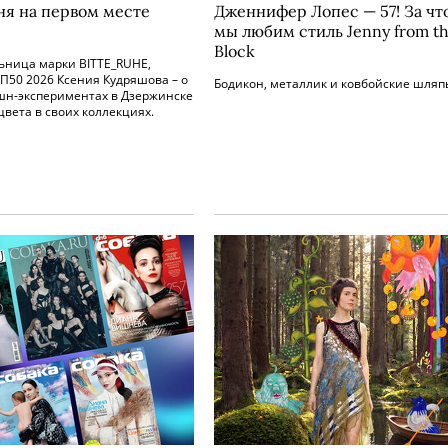
ня на первом месте
Дженнифер Лопес — 57! За чт
мы любим стиль Jenny from t
Block
ьница марки BITTE_RUHE,
П50 2026 Ксения Кудряшова – о
Бодикон, металлик и ковбойские шляп
шн-экспериментах в Дзержинске
цвета в своих коллекциях.