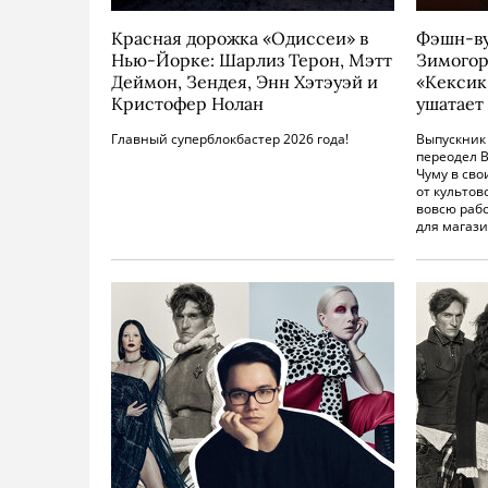
Красная дорожка «Одиссеи» в
Фэшн-ву
Нью-Йорке: Шарлиз Терон, Мэтт
Зимогор
Деймон, Зендея, Энн Хэтэуэй и
«Кексик
Кристофер Нолан
ушатает
Главный суперблокбастер 2026 года!
Выпускник
переодел В
Чуму в сво
от культов
вовсю раб
для магази