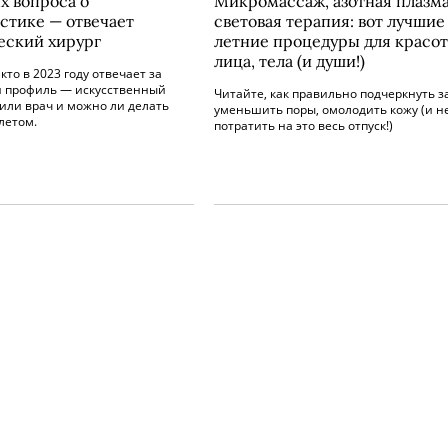
х вопроса о
Микромассаж, азотная плазма
стике — отвечает
световая терапия: вот лучшие
еский хирург
летние процедуры для красо
лица, тела (и души!)
кто в 2023 году отвечает за
 профиль — искусственный
Читайте, как правильно подчеркнуть за
или врач и можно ли делать
уменьшить поры, омолодить кожу (и н
летом.
потратить на это весь отпуск!)