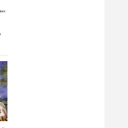
век
в