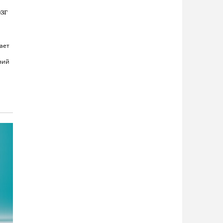
зг
ает
зий