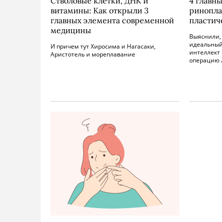
Стволовые клетки, ДНК и
4 главны
витамины: Как открыли 3
ринопла
главных элемента современной
пластич
медицины
Выяснили, 
идеальный
И причем тут Хиросима и Нагасаки,
интеллект 
Аристотель и мореплавание
операцию 