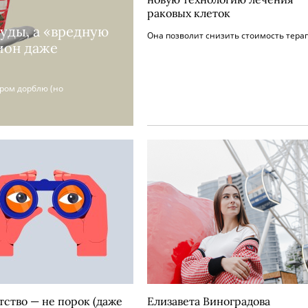
раковых клеток
уды, а «вредную
Она позволит снизить стоимость тера
ион даже
ром дорблю (но
ство — не порок (даже
Елизавета Виноградова