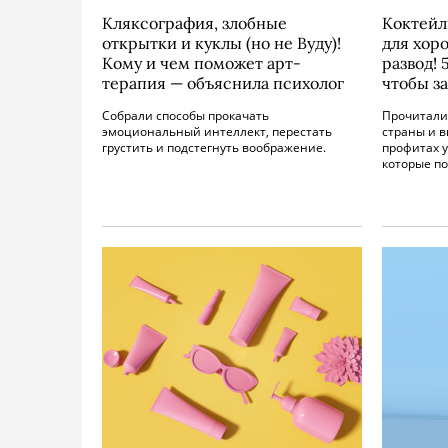
Кляксография, злобные
Коктейл
открытки и куклы (но не Вуду)!
для хор
Кому и чем поможет арт-
развод!
терапия — объяснила психолог
чтобы за
Собрали способы прокачать
Прочитали
эмоциональный интеллект, перестать
страны и 
грустить и подстегнуть воображение.
профитах у
которые по