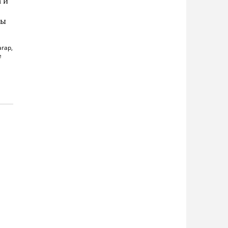
 и
ты
гар,
е