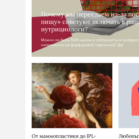
Почему мы переедаем из-за пос
пищу» советуют включать в рац
нутрициологи?
Можно ли быть ЗОЖ-ником и соблазниться чизбурге
непременно на фарфоровой тарелочке)? Да!
От маммопластики до IPL-
Любопыт