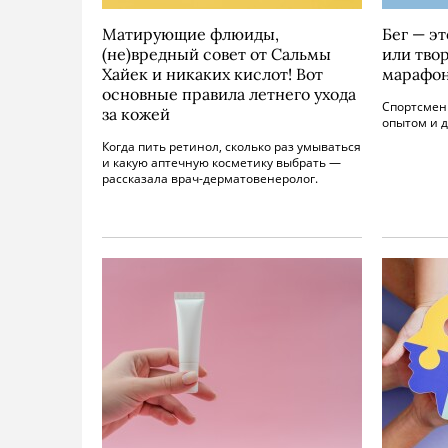
Матирующие флюиды,
Бег — эт
(не)вредный совет от Сальмы
или тво
Хайек и никаких кислот! Вот
марафо
основные правила летнего ухода
Спортсмен
за кожей
опытом и д
Когда пить ретинол, сколько раз умываться
и какую аптечную косметику выбрать —
рассказала врач-дерматовенеролог.