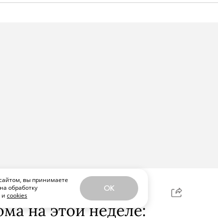
сайтом, вы принимаете
на обработку
OK
ЕЛИТЬСЯ
х и
cookies
ома на этой неделе: